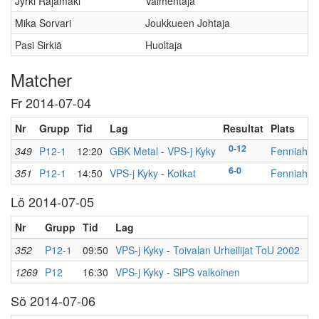
Jyrki Rajamäki
Valmentaja
Mika Sorvari
Joukkueen Johtaja
Pasi Sirkiä
Huoltaja
Matcher
Fr 2014-07-04
Nr
Grupp
Tid
Lag
Resultat
Plats
0-12
349
P12-1
12:20
GBK Metal
-
VPS-j Kyky
Fenniahall
6-0
351
P12-1
14:50
VPS-j Kyky
-
Kotkat
Fenniahall
Lö 2014-07-05
Nr
Grupp
Tid
Lag
Re
7
352
P12-1
09:50
VPS-j Kyky
-
Toivalan Urheilijat ToU 2002
3
1269
P12
16:30
VPS-j Kyky
-
SiPS valkoinen
Sö 2014-07-06