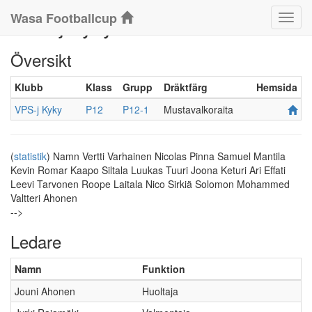
Wasa Footballcup
VPS-j Kyky P12-1
Klass
Översikt
Klubb
Klass
Grupp
Dräktfärg
Hemsida
VPS-j Kyky
P12
P12-1
Mustavalkoraita
(
statistik
)
Namn
Vertti Varhainen
Nicolas Pinna
Samuel Mantila
Kevin Romar
Kaapo Siltala
Luukas Tuuri
Joona Keturi
Ari Effati
Leevi Tarvonen
Roope Laitala
Nico Sirkiä
Solomon Mohammed
Valtteri Ahonen
-->
Ledare
Namn
Funktion
Jouni Ahonen
Huoltaja