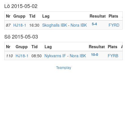
Lö 2015-05-02
Nr
Grupp
Tid
Lag
Resultat
Plats
A
5-4
87
HJ18-1
16:30
Skoghalls IBK
-
Nora IBK
FYRD
Sö 2015-05-03
Nr
Grupp
Tid
Lag
Resultat
Plats
An
10-0
110
HJ18-1
08:50
Nykvarns IF
-
Nora IBK
FYRB
Teamplay