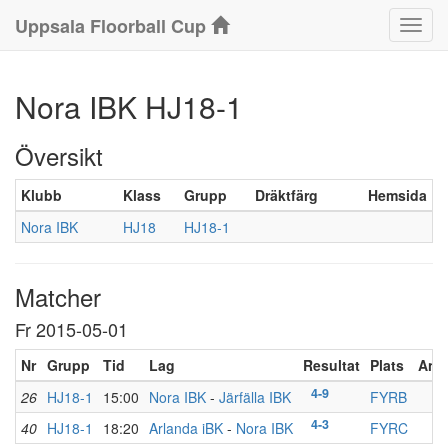
Uppsala Floorball Cup
Klass
Nora IBK HJ18-1
Översikt
Klubb
Klass
Grupp
Dräktfärg
Hemsida
Nora IBK
HJ18
HJ18-1
Matcher
Fr 2015-05-01
Nr
Grupp
Tid
Lag
Resultat
Plats
An
4-9
26
HJ18-1
15:00
Nora IBK
-
Järfälla IBK
FYRB
4-3
40
HJ18-1
18:20
Arlanda iBK
-
Nora IBK
FYRC