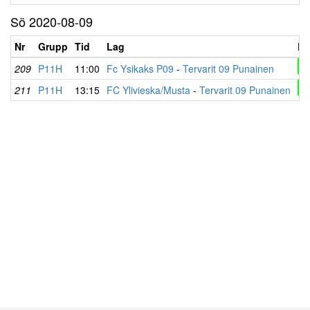
Sö 2020-08-09
Nr
Grupp
Tid
Lag
Re
4
209
P11H
11:00
Fc Ysikaks P09
-
Tervarit 09 Punainen
0
211
P11H
13:15
FC Ylivieska/Musta
-
Tervarit 09 Punainen