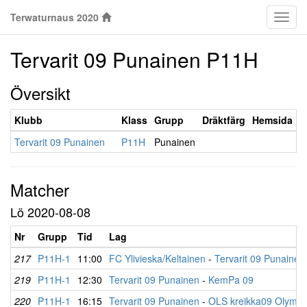
Terwaturnaus 2020
Klass
Tervarit 09 Punainen P11H
Översikt
Klubb
Klass
Grupp
Dräktfärg
Hemsida
Tervarit 09 Punainen
P11H
Punainen
Matcher
Lö 2020-08-08
Nr
Grupp
Tid
Lag
217
P11H-1
11:00
FC Ylivieska/Keltainen
-
Tervarit 09 Punainen
219
P11H-1
12:30
Tervarit 09 Punainen
-
KemPa 09
220
P11H-1
16:15
Tervarit 09 Punainen
-
OLS kreikka09 Olympi