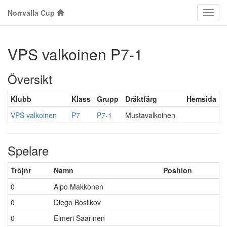
Norrvalla Cup
Klass
VPS valkoinen P7-1
Översikt
Klubb
Klass
Grupp
Dräktfärg
Hemsida
VPS valkoinen
P7
P7-1
Mustavalkoinen
Spelare
Tröjnr
Namn
Position
0
Alpo Makkonen
0
Diego Bosilkov
0
Elmeri Saarinen