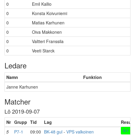
0
Emil Kallio
0
Konsta Koivuniemi
0
Matias Karhunen
0
Oiva Makkonen
0
Valtteri Franssila
0
Veeti Starck
Ledare
Namn
Funktion
Janne Karhunen
Matcher
Lö 2019-09-07
Nr
Grupp
Tid
Lag
Result
5-1
5
P7-1
09:00
BK-48 gul
-
VPS valkoinen