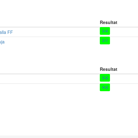
Resultat
2-4
alla FF
2-1
uja
Resultat
2-2
4-2