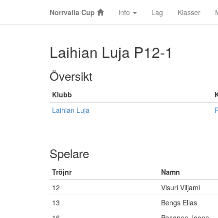
Norrvalla Cup
Info
Lag
Klasser
Laihian Luja P12-1
Översikt
Klubb
Laihian Luja
Spelare
Tröjnr
Namn
12
Visuri Viljami
13
Bengs Elias
16
Pasanen Joona