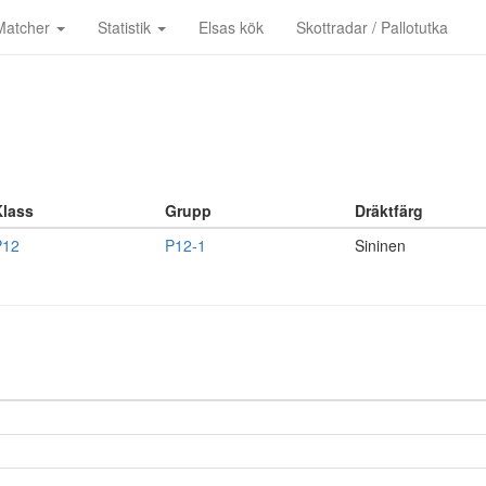
Matcher
Statistik
Elsas kök
Skottradar / Pallotutka
Klass
Grupp
Dräktfärg
P12
P12-1
Sininen