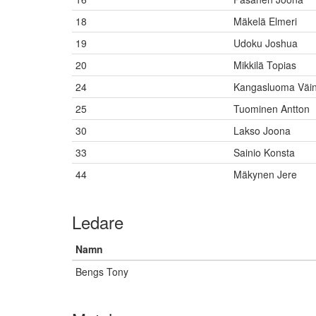
18
Mäkelä Elmeri
19
Udoku Joshua
20
Mikkilä Topias
24
Kangasluoma Väi
25
Tuominen Antton
30
Lakso Joona
33
Sainio Konsta
44
Mäkynen Jere
Ledare
Namn
Bengs Tony