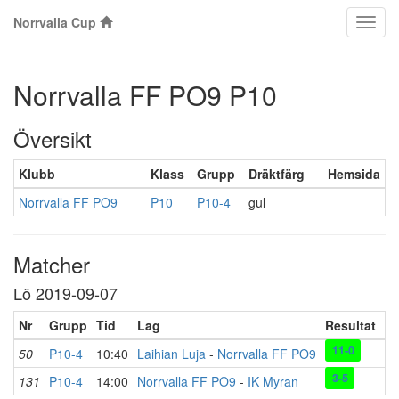
Norrvalla Cup
Klass
Norrvalla FF PO9 P10
Översikt
Klubb
Klass
Grupp
Dräktfärg
Hemsida
Norrvalla FF PO9
P10
P10-4
gul
Matcher
Lö 2019-09-07
Nr
Grupp
Tid
Lag
Resultat
Pl
11-0
50
P10-4
10:40
Laihian Luja
-
Norrvalla FF PO9
Ka
3-5
131
P10-4
14:00
Norrvalla FF PO9
-
IK Myran
Ka