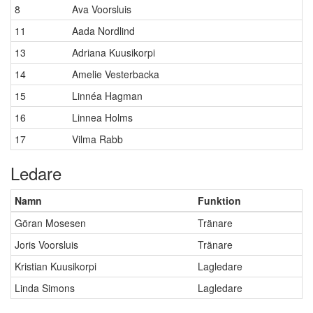
8
Ava Voorsluis
11
Aada Nordlind
13
Adriana Kuusikorpi
14
Amelie Vesterbacka
15
Linnéa Hagman
16
Linnea Holms
17
Vilma Rabb
Ledare
Namn
Funktion
Göran Mosesen
Tränare
Joris Voorsluis
Tränare
Kristian Kuusikorpi
Lagledare
Linda Simons
Lagledare