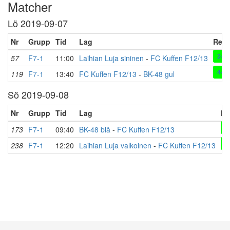
Matcher
Lö 2019-09-07
Nr
Grupp
Tid
Lag
Resu
2-3
57
F7-1
11:00
Laihian Luja sininen
-
FC Kuffen F12/13
4-1
119
F7-1
13:40
FC Kuffen F12/13
-
BK-48 gul
Sö 2019-09-08
Nr
Grupp
Tid
Lag
Re
1
173
F7-1
09:40
BK-48 blå
-
FC Kuffen F12/13
3
238
F7-1
12:20
Laihian Luja valkoinen
-
FC Kuffen F12/13