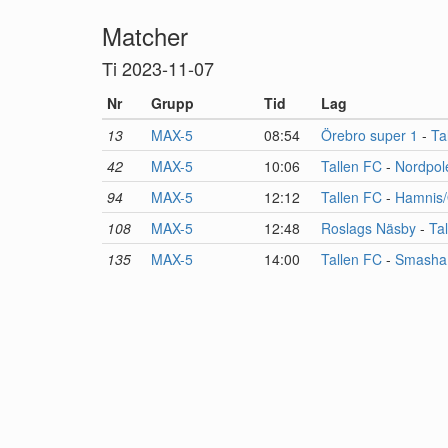
Matcher
Ti 2023-11-07
Nr
Grupp
Tid
Lag
13
MAX-5
08:54
Örebro super 1
-
Ta
42
MAX-5
10:06
Tallen FC
-
Nordpol
94
MAX-5
12:12
Tallen FC
-
Hamnis/
108
MAX-5
12:48
Roslags Näsby
-
Ta
135
MAX-5
14:00
Tallen FC
-
Smasha 