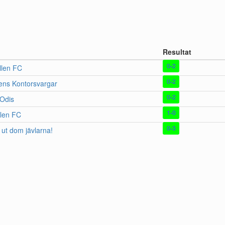
Resultat
0-2
llen FC
0-2
ens Kontorsvargar
0-2
Odis
1-0
llen FC
0-3
ut dom jävlarna!