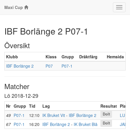
Maxi Cup
Klass
IBF Borlänge 2 P07-1
Översikt
Klubb
Klass
Grupp
Dräktfärg
Hemsida
IBF Borlänge 2
P07
P07-1
Matcher
Lö 2018-12-29
Nr
Grupp
Tid
Lag
Resultat
Plats
Dolt
49
P07-1
12:10
IK Bruket Vit
-
IBF Borlänge 2
LU B
Dolt
67
P07-1
16:20
IBF Borlänge 2
-
IK Bruket Blå
JAL 