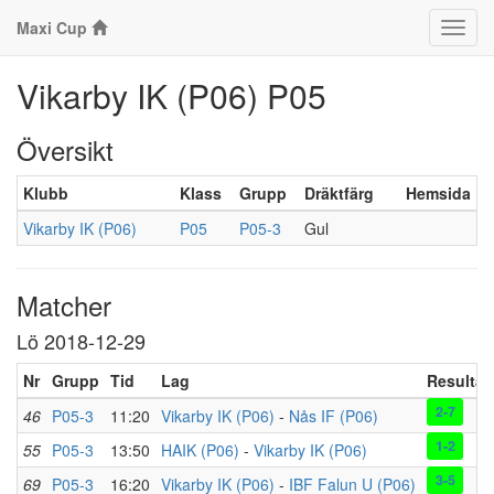
Maxi Cup
Klass
Vikarby IK (P06) P05
Översikt
Klubb
Klass
Grupp
Dräktfärg
Hemsida
Vikarby IK (P06)
P05
P05-3
Gul
Matcher
Lö 2018-12-29
Nr
Grupp
Tid
Lag
Resultat
2-7
46
P05-3
11:20
Vikarby IK (P06)
-
Nås IF (P06)
1-2
55
P05-3
13:50
HAIK (P06)
-
Vikarby IK (P06)
3-5
69
P05-3
16:20
Vikarby IK (P06)
-
IBF Falun U (P06)