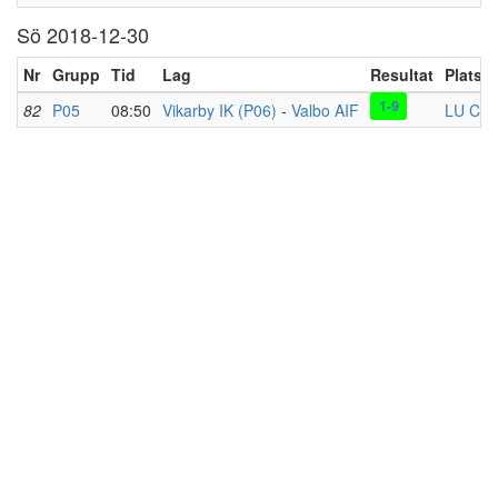
Sö 2018-12-30
Nr
Grupp
Tid
Lag
Resultat
Plats
1-9
82
P05
08:50
Vikarby IK (P06)
-
Valbo AIF
LU C