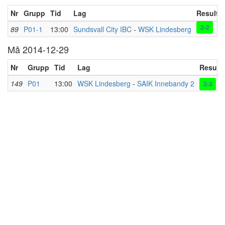
Nr
Grupp
Tid
Lag
Resultat
2-2
89
P01-1
13:00
Sundsvall City IBC
-
WSK Lindesberg
Må 2014-12-29
Nr
Grupp
Tid
Lag
Resulta
149
P01
13:00
WSK Lindesberg
-
SAIK Innebandy 2
(F
2-3