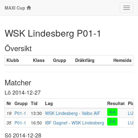
MAXI Cup
Klass
WSK Lindesberg P01-1
Översikt
Klubb
Klass
Grupp
Dräktfärg
Hemsida
Matcher
Lö 2014-12-27
Nr
Grupp
Tid
Lag
Resultat
Plat
9-4
19
P01-1
13:30
WSK Lindesberg
-
Valbo AIF
LU D
2-5
35
P01-1
16:50
IBF Gagnef
-
WSK Lindesberg
LU C
Sö 2014-12-28