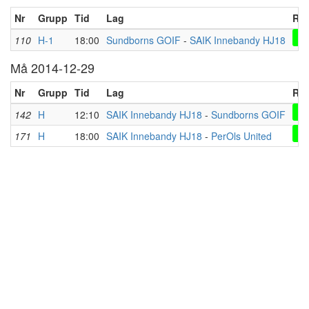
Nr
Grupp
Tid
Lag
Res
0-
110
H-1
18:00
Sundborns GOIF
-
SAIK Innebandy HJ18
Må 2014-12-29
Nr
Grupp
Tid
Lag
Res
6-
142
H
12:10
SAIK Innebandy HJ18
-
Sundborns GOIF
6-
171
H
18:00
SAIK Innebandy HJ18
-
PerOls United