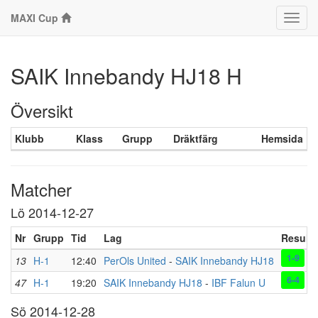
MAXI Cup
Klass
SAIK Innebandy HJ18 H
Översikt
Klubb
Klass
Grupp
Dräktfärg
Hemsida
Matcher
Lö 2014-12-27
Nr
Grupp
Tid
Lag
Resulta
1-9
13
H-1
12:40
PerOls United
-
SAIK Innebandy HJ18
6-4
47
H-1
19:20
SAIK Innebandy HJ18
-
IBF Falun U
Sö 2014-12-28