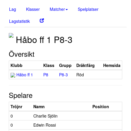
Lag
Klasser
Matcher
Spelplatser
Lagstatistik
Håbo ff 1 P8-3
Översikt
Klubb
Klass
Grupp
Dräktfärg
Hemsida
Håbo ff 1
P8
P8-3
Röd
Spelare
Tröjnr
Namn
Position
0
Charlie Sjölin
0
Edwin Rossi