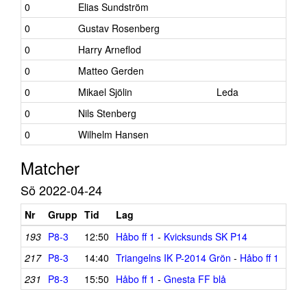
0
Elias Sundström
0
Gustav Rosenberg
0
Harry Arneflod
0
Matteo Gerden
0
Mikael Sjölin
Leda
0
Nils Stenberg
0
Wilhelm Hansen
Matcher
Sö 2022-04-24
Nr
Grupp
Tid
Lag
Resu
0-0
193
P8-3
12:50
Håbo ff 1
-
Kvicksunds SK P14
0-0
217
P8-3
14:40
Triangelns IK P-2014 Grön
-
Håbo ff 1
0-0
231
P8-3
15:50
Håbo ff 1
-
Gnesta FF blå