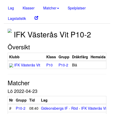
Lag
Klasser
Matcher
Spelplatser
Lagstatistik
IFK Västerås Vit P10-2
Översikt
Klubb
Klass
Grupp
Dräktfärg
Hemsida
IFK Västerås Vit
P10
P10-2
Blå
Matcher
Lö 2022-04-23
Nr
Grupp
Tid
Lag
R
9
P10-2
08:40
Gideonsbergs IF - Röd
-
IFK Västerås Vit