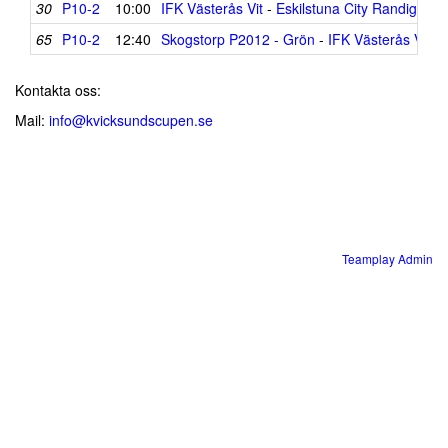
30
P10-2
10:00
IFK Västerås Vit
-
Eskilstuna City Randigt
65
P10-2
12:40
Skogstorp P2012 - Grön
-
IFK Västerås Vit
Kontakta oss:
Mail:
info@kvicksundscupen.se
Teamplay Admin