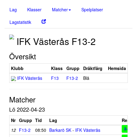
Lag
Klasser
Matcher
Spelplatser
Lagstatistik
IFK Västerås F13-2
Översikt
Klubb
Klass
Grupp
Dräktfärg
Hemsida
IFK Västerås
F13
F13-2
Blå
Matcher
Lö 2022-04-23
Nr
Grupp
Tid
Lag
Resulta
2-0
12
F13-2
08:50
Barkarö SK
-
IFK Västerås