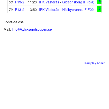
1-1
50
F13-2
11:20
IFK Västerås
-
Gideonsberg IF (blå)
0-1
79
F13-2
13:50
IFK Västerås
-
Hällbybrunns IF F09
Kontakta oss:
Mail:
info@kvicksundscupen.se
Teamplay Admin