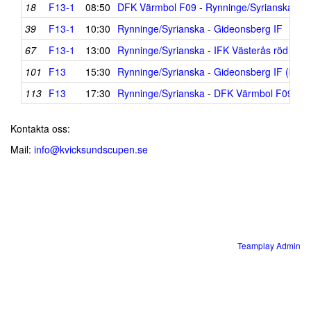
18
F13-1
08:50
DFK Värmbol F09
-
Rynninge/Syrianska
39
F13-1
10:30
Rynninge/Syrianska
-
Gideonsberg IF
67
F13-1
13:00
Rynninge/Syrianska
-
IFK Västerås röd
101
F13
15:30
Rynninge/Syrianska
-
Gideonsberg IF (blå)
113
F13
17:30
Rynninge/Syrianska
-
DFK Värmbol F09
Kontakta oss:
Mail:
info@kvicksundscupen.se
Teamplay Admin