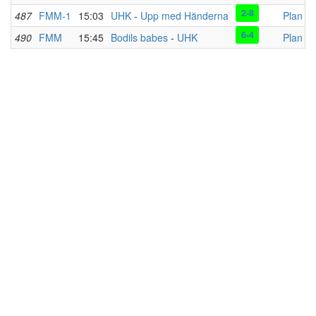
2-8
487
FMM-1
15:03
UHK
-
Upp med Händerna
Plan 2
6-4
490
FMM
15:45
Bodils babes
-
UHK
Plan 1