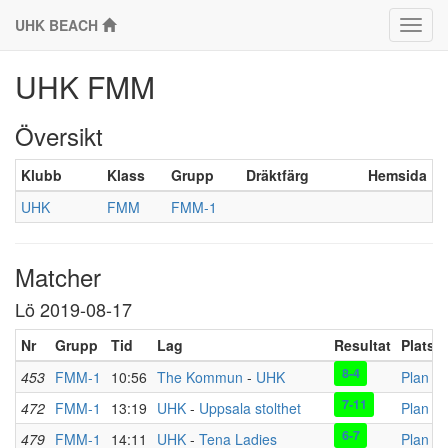
UHK BEACH
Klass
UHK FMM
Översikt
Klubb
Klass
Grupp
Dräktfärg
Hemsida
UHK
FMM
FMM-1
Matcher
Lö 2019-08-17
Nr
Grupp
Tid
Lag
Resultat
Plats
8-4
453
FMM-1
10:56
The Kommun
-
UHK
Plan 2
7-11
472
FMM-1
13:19
UHK
-
Uppsala stolthet
Plan 2
6-7
479
FMM-1
14:11
UHK
-
Tena Ladies
Plan 2