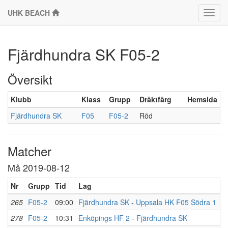
UHK BEACH
Klass
Fjärdhundra SK F05-2
Översikt
Klubb
Klass
Grupp
Dräktfärg
Hemsida
Fjärdhundra SK
F05
F05-2
Röd
Matcher
Må 2019-08-12
Nr
Grupp
Tid
Lag
R
265
F05-2
09:00
Fjärdhundra SK
-
Uppsala HK F05 Södra 1
278
F05-2
10:31
Enköpings HF 2
-
Fjärdhundra SK