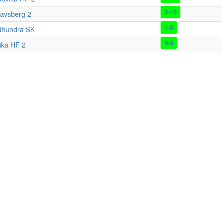
5-12
avsberg 2
5-6
dhundra SK
9-5
ika HF 2