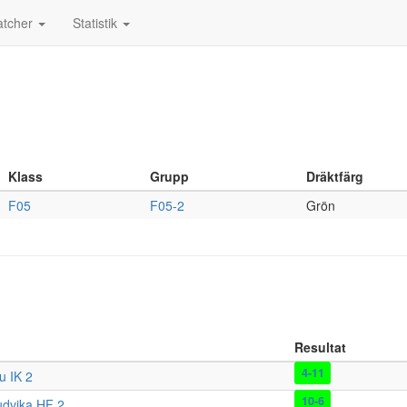
tcher
Statistik
Klass
Grupp
Dräktfärg
F05
F05-2
Grön
Resultat
4-11
u IK 2
10-6
udvika HF 2