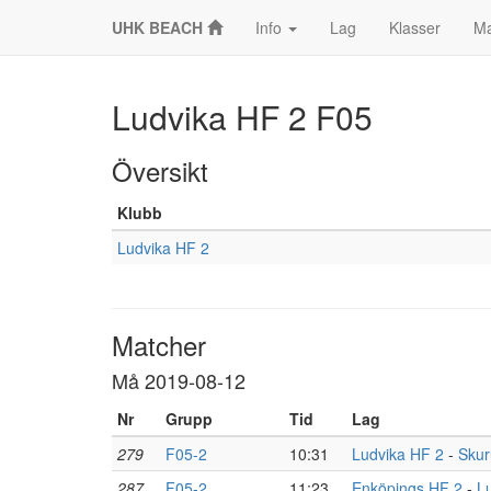
UHK BEACH
Info
Lag
Klasser
Ma
Ludvika HF 2 F05
Översikt
Klubb
Ludvika HF 2
Matcher
Må 2019-08-12
Nr
Grupp
Tid
Lag
279
F05-2
10:31
Ludvika HF 2
-
Skur
287
F05-2
11:23
Enköpings HF 2
-
L