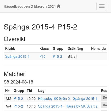
Hässelbycupen X Macron 2024
Klass
Spånga 2015-4 P15-2
Översikt
Klubb
Klass
Grupp
Dräktfärg
Hemsida
Spånga 2015-4
P15
P15-2
Blå-vit
Matcher
Sö 2024-08-18
Nr
Grupp
Tid
Lag
Resul
Dolt
182
P15-2
12:20
Hässelby SK Grön 2
-
Spånga 2015-4
Dolt
184
P15-2
13:40
Spånga 2015-4
-
Hässelby SK Svart 2