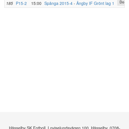
Dolt
185
P15-2
15:00
Spånga 2015-4
-
Ängby IF Grönt lag 1
Hässelby SK Fotboll, Loviselundsvägen 100, Hässelby, 0708-