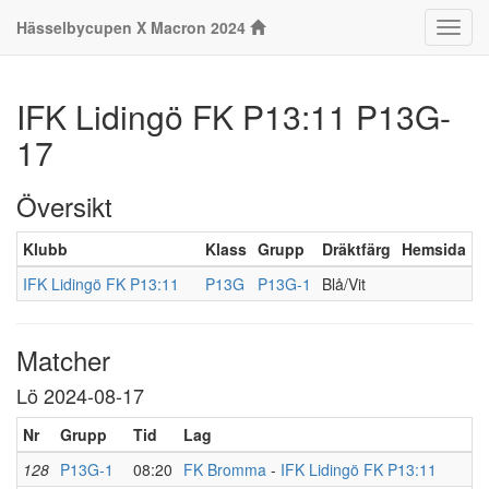
Hässelbycupen X Macron 2024
Klass
IFK Lidingö FK P13:11 P13G-
17
Översikt
Klubb
Klass
Grupp
Dräktfärg
Hemsida
IFK Lidingö FK P13:11
P13G
P13G-1
Blå/Vit
Matcher
Lö 2024-08-17
Nr
Grupp
Tid
Lag
128
P13G-1
08:20
FK Bromma
-
IFK Lidingö FK P13:11