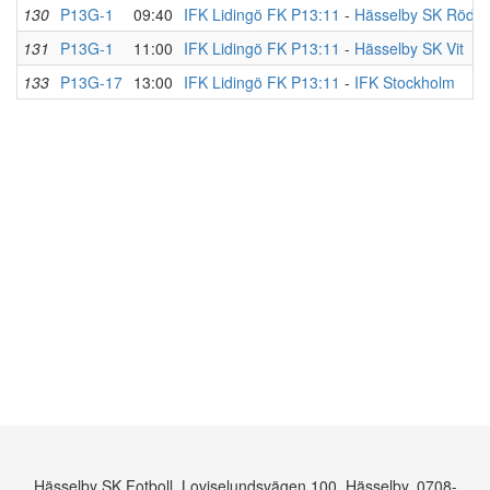
130
P13G-1
09:40
IFK Lidingö FK P13:11
-
Hässelby SK Röd 2
131
P13G-1
11:00
IFK Lidingö FK P13:11
-
Hässelby SK Vit
133
P13G-17
13:00
IFK Lidingö FK P13:11
-
IFK Stockholm
Hässelby SK Fotboll, Loviselundsvägen 100, Hässelby, 0708-