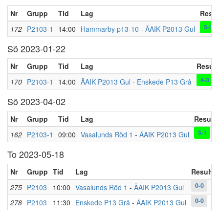
Nr
Grupp
Tid
Lag
Resul
5-5
172
P2103-1
14:00
Hammarby p13-10
-
ÄAIK P2013 Gul
Sö 2023-01-22
Nr
Grupp
Tid
Lag
Result
4-3
170
P2103-1
14:00
ÄAIK P2013 Gul
-
Enskede P13 Grå
Sö 2023-04-02
Nr
Grupp
Tid
Lag
Resulta
5-1
162
P2103-1
09:00
Vasalunds Röd 1
-
ÄAIK P2013 Gul
To 2023-05-18
Nr
Grupp
Tid
Lag
Resultat
0-0
275
P2103
10:00
Vasalunds Röd 1
-
ÄAIK P2013 Gul
0-0
278
P2103
11:30
Enskede P13 Grå
-
ÄAIK P2013 Gul