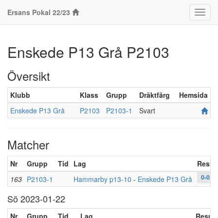
Ersans Pokal 22/23
Klass
Enskede P13 Grå P2103
Översikt
Klubb
Klass
Grupp
Dräktfärg
Hemsida
Enskede P13 Grå
P2103
P2103-1
Svart
Matcher
Nr
Grupp
Tid
Lag
Result
0-0
163
P2103-1
Hammarby p13-10
-
Enskede P13 Grå
Sö 2023-01-22
Nr
Grupp
Tid
Lag
Result