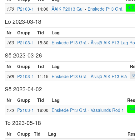
4-3
170
P2103-1
14:00
ÄAIK P2013 Gul
-
Enskede P13 Grå
Lö 2023-03-18
Nr
Grupp
Tid
Lag
160
P2103-1
15:30
Enskede P13 Grå
-
Älvsjö AIK P13 Lag Rosa
Sö 2023-03-26
Nr
Grupp
Tid
Lag
Resu
0-0
168
P2103-1
11:15
Enskede P13 Grå
-
Älvsjö AIK P13 Blå
Sö 2023-04-02
Nr
Grupp
Tid
Lag
Resul
2-3
173
P2103-1
16:00
Enskede P13 Grå
-
Vasalunds Röd 1
To 2023-05-18
Nr
Grupp
Tid
Lag
Resul