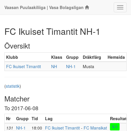
Vaasan Puulaakiliiga | Vasa Bolagsligan
Klass
FC Ikuiset Timantit NH-1
Översikt
Klubb
Klass
Grupp
Dräktfärg
Hemsida
FC Ikuiset Timantit
NH
NH-1
Musta
(
statistik
)
Matcher
To 2017-06-08
Nr
Grupp
Tid
Lag
Resultat
2-1
131
NH-1
18:00
FC Ikuiset Timantit
-
FC Mansikat