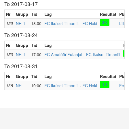
To 2017-08-17
Nr
Grupp
Tid
Lag
Resultat
Plats
2-0
150
NH-1
18:00
FC Ikuiset Timantit
-
FC Hoki
Lilla
To 2017-08-24
Nr
Grupp
Tid
Lag
Re
1-
153
NH-1
17:00
FC AmatööriFutaajat
-
FC Ikuiset Timantit
To 2017-08-31
Nr
Grupp
Tid
Lag
Resultat
Plats
1-2
168
NH
19:00
FC Ikuiset Timantit
-
FC Hoki
Fenn