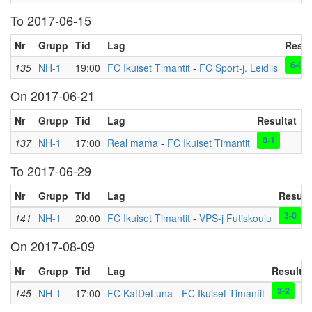
To 2017-06-15
Nr
Grupp
Tid
Lag
Resul
6-0
135
NH-1
19:00
FC Ikuiset Timantit
-
FC Sport-j. Leidiis
On 2017-06-21
Nr
Grupp
Tid
Lag
Resultat
P
0-1
137
NH-1
17:00
Real mama
-
FC Ikuiset Timantit
L
To 2017-06-29
Nr
Grupp
Tid
Lag
Result
3-0
141
NH-1
20:00
FC Ikuiset Timantit
-
VPS-j Futiskoulu
On 2017-08-09
Nr
Grupp
Tid
Lag
Resultat
3-2
145
NH-1
17:00
FC KatDeLuna
-
FC Ikuiset Timantit