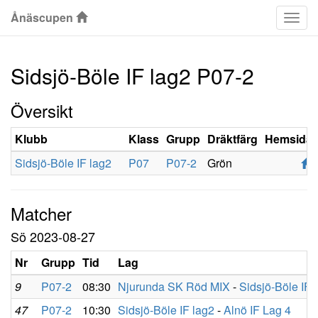
Ånäscupen
Klas
Sidsjö-Böle IF lag2 P07-2
Översikt
Klubb
Klass
Grupp
Dräktfärg
Hemsida
Sidsjö-Böle IF lag2
P07
P07-2
Grön
Matcher
Sö 2023-08-27
Nr
Grupp
Tid
Lag
9
P07-2
08:30
Njurunda SK Röd MIX
-
Sidsjö-Böle IF 
47
P07-2
10:30
Sidsjö-Böle IF lag2
-
Alnö IF Lag 4