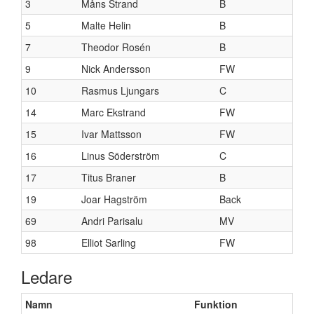
3
Måns Strand
B
5
Malte Helin
B
7
Theodor Rosén
B
9
Nick Andersson
FW
10
Rasmus Ljungars
C
14
Marc Ekstrand
FW
15
Ivar Mattsson
FW
16
Linus Söderström
C
17
Titus Braner
B
19
Joar Hagström
Back
69
Andri Parisalu
MV
98
Elliot Sarling
FW
Ledare
Namn
Funktion