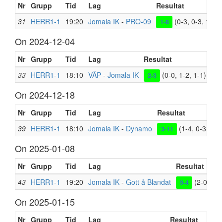
Nr
Grupp
Tid
Lag
Resultat
31
HERR1-1
19:20
Jomala IK
-
PRO-09
(0-3, 0-3, 1-2)
1-8
On 2024-12-04
Nr
Grupp
Tid
Lag
Resultat
Pla
33
HERR1-1
18:10
VÄP
-
Jomala IK
(0-0, 1-2, 1-1)
Bal
2-3
On 2024-12-18
Nr
Grupp
Tid
Lag
Resultat
39
HERR1-1
18:10
Jomala IK
-
Dynamo
(1-4, 0-3, 2-4
3-11
On 2025-01-08
Nr
Grupp
Tid
Lag
Resultat
43
HERR1-1
19:20
Jomala IK
-
Gott å Blandat
(2-0, 3-3
9-4
On 2025-01-15
Nr
Grupp
Tid
Lag
Resultat