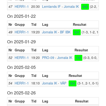
47
HERR1-1
20:30
Lemlands IF
-
Jomala IK
(2-2, 1-1, 
6-4
On 2025-01-22
Nr
Grupp
Tid
Lag
Resultat
49
HERR1-1
19:20
Jomala IK
-
BF IBK
(1-3, 1-2, 1-2)
3-7
On 2025-01-29
Nr
Grupp
Tid
Lag
Resultat
52
HERR1-1
19:20
PRO-09
-
Jomala IK
(0-3, 0-0, 1-3)
1-6
On 2025-02-05
Nr
Grupp
Tid
Lag
Resultat
Pla
54
HERR1-1
18:10
Jomala IK
-
VÄP
(3-1, 2-1, 0-1)
Bal
5-3
On 2025-02-26
Nr
Grupp
Tid
Lag
Resultat