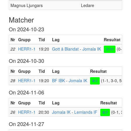
Magnus Ljungars
Ledare
Matcher
On 2024-10-23
Nr
Grupp
Tid
Lag
Resultat
22
HERR1-1
19:20
Gott å Blandat
-
Jomala IK
(0-3, 0-
1-11
On 2024-10-30
Nr
Grupp
Tid
Lag
Resultat
28
HERR1-1
19:20
BF IBK
-
Jomala IK
(1-1, 3-0, 5-0)
9-1
On 2024-11-06
Nr
Grupp
Tid
Lag
Resultat
26
HERR1-1
20:30
Jomala IK
-
Lemlands IF
(0-1, 3-3, 
6-7
On 2024-11-27