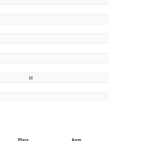
M
Plats
Anm