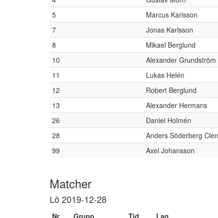
5
Marcus Karlsson
7
Jonas Karlsson
8
Mikael Berglund
10
Alexander Grundström
11
Lukas Helén
12
Robert Berglund
13
Alexander Hermans
26
Daniel Holmén
28
Anders Söderberg Cle
99
Axel Johansson
Matcher
Lö 2019-12-28
Nr
Grupp
Tid
Lag