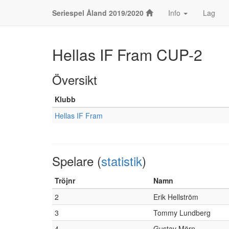
Seriespel Åland 2019/2020
Info
Lag
Hellas IF Fram CUP-2
Översikt
Klubb
Hellas IF Fram
Spelare (
statistik
)
Tröjnr
Namn
2
Erik Hellström
3
Tommy Lundberg
4
Gustav Mörn