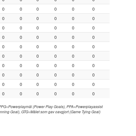
0
0
0
0
0
0
0
0
0
0
0
0
0
0
0
0
0
0
0
0
0
0
0
0
0
0
0
0
0
0
0
0
0
0
0
0
0
0
0
0
0
0
0
0
0
0
0
0
0
0
0
0
0
0
0
0
0
0
0
0
) PPG=Powerplaymål (Power Play Goals), PPA=Powerplayassist
nning Goal), GTG=Målet som gav oavgjort (Game Tying Goal)