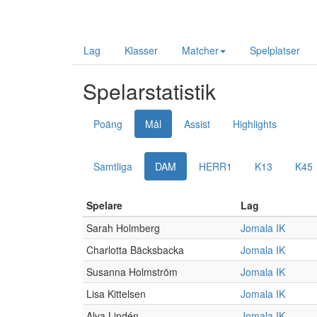
Lag
Klasser
Matcher
Spelplatser
Spelarstatistik
Poäng
Mål
Assist
Highlights
Samtliga
DAM
HERR1
K13
K45
Spelare
Lag
Sarah Holmberg
Jomala IK
Charlotta Bäcksbacka
Jomala IK
Susanna Holmström
Jomala IK
Lisa Kittelsen
Jomala IK
Alva Lindén
Jomala IK