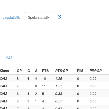
Lagstatistik
Spelarstatistik
K67
Klass
GP
G
A
PTS
PTS/GP
PIM
PIM/GP
DAM
8
6
4
10
1.25
0
0.00
DAM
7
5
6
11
1.57
0
0.00
DAM
6
3
2
5
0.83
0
0.00
DAM
7
3
1
4
0.57
0
0.00
DAM
7
3
1
4
0.57
0
0.00