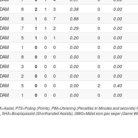
DAM
8
2
1
3
0.38
0
0.00
DAM
8
1
6
7
0.88
0
0.00
DAM
7
1
1
2
0.29
0
0.00
DAM
5
1
0
1
0.20
0
0.00
DAM
1
0
0
0
0.00
0
0.00
DAM
8
0
0
0
0.00
0
0.00
DAM
3
0
0
0
0.00
0
0.00
DAM
2
0
0
0
0.00
0
0.00
DAM
5
0
0
0
0.00
2
0.40
DAM
1
0
0
0
0.00
0
0.00
A=Assist, PTS=Poäng (Points), PIM=Utvisning (Penalties In Minutes and seconds
, SHA=Boxplayassist (Shorthanded Assists), GWG=Målet som gav seger (Game Wi