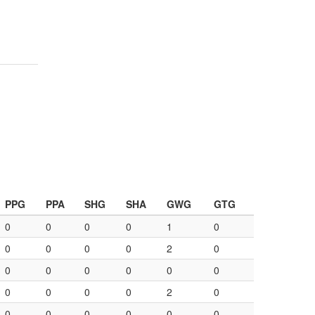
PPG
PPA
SHG
SHA
GWG
GTG
0
0
0
0
1
0
0
0
0
0
2
0
0
0
0
0
0
0
0
0
0
0
2
0
0
0
0
0
0
0