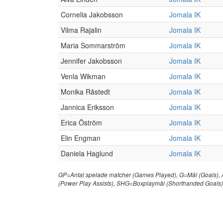
Cornelia Jakobsson
Jomala IK
Vilma Rajalin
Jomala IK
Maria Sommarström
Jomala IK
Jennifer Jakobsson
Jomala IK
Venla Wikman
Jomala IK
Monika Råstedt
Jomala IK
Jannica Eriksson
Jomala IK
Erica Öström
Jomala IK
Elin Engman
Jomala IK
Daniela Haglund
Jomala IK
GP=Antal spelade matcher (Games Played), G=Mål (Goals), 
(Power Play Assists), SHG=Boxplaymål (Shorthanded Goals)