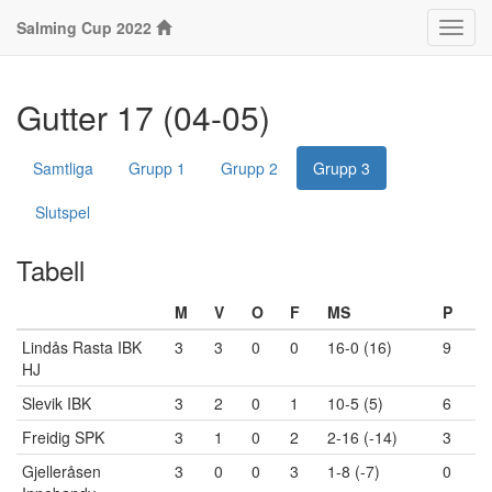
Salming Cup 2022
Klass
Gutter 17 (04-05)
Samtliga
Grupp 1
Grupp 2
Grupp 3
Slutspel
Tabell
M
V
O
F
MS
P
Lindås Rasta IBK
3
3
0
0
16-0 (16)
9
HJ
Slevik IBK
3
2
0
1
10-5 (5)
6
Freidig SPK
3
1
0
2
2-16 (-14)
3
Gjelleråsen
3
0
0
3
1-8 (-7)
0