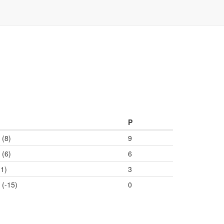
P
 (8)
9
 (6)
6
(1)
3
 (-15)
0