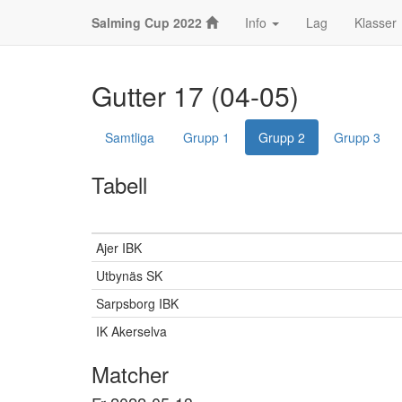
Salming Cup 2022
Info
Lag
Klasser
Gutter 17 (04-05)
Samtliga
Grupp 1
Grupp 2
Grupp 3
Tabell
Ajer IBK
Utbynäs SK
Sarpsborg IBK
IK Akerselva
Matcher