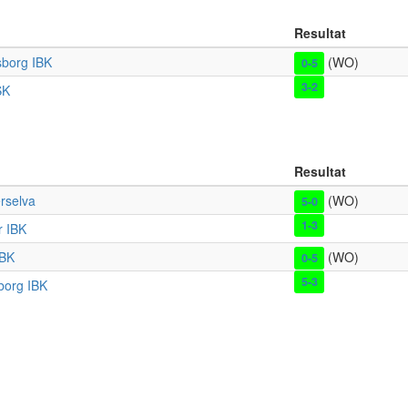
Resultat
sborg IBK
(WO)
0-5
3-2
SK
Resultat
rselva
(WO)
5-0
1-3
r IBK
IBK
(WO)
0-5
5-3
borg IBK