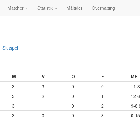
Matcher
Statistik
Måltider
Overnatting
Slutspel
M
V
O
F
MS
3
3
0
0
11-3
3
2
0
1
12-6
3
1
0
2
9-8 
3
0
0
3
0-15