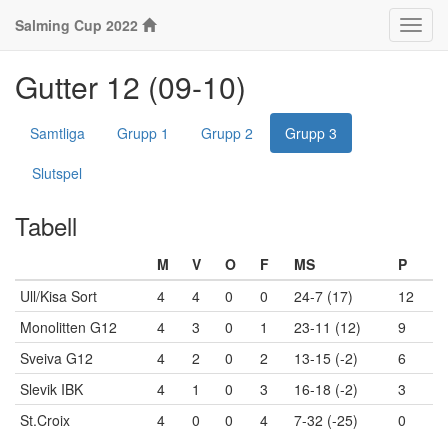
Salming Cup 2022
Klass
Gutter 12 (09-10)
Samtliga
Grupp 1
Grupp 2
Grupp 3
Slutspel
Tabell
M
V
O
F
MS
P
Ull/Kisa Sort
4
4
0
0
24-7 (17)
12
Monolitten G12
4
3
0
1
23-11 (12)
9
Sveiva G12
4
2
0
2
13-15 (-2)
6
Slevik IBK
4
1
0
3
16-18 (-2)
3
St.Croix
4
0
0
4
7-32 (-25)
0