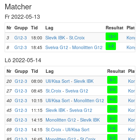
Matcher
Fr 2022-05-13
Nr
Grupp
Tid
Lag
Resultat
Plats
12-1
3
G12-3
18:00
Slevik IBK
-
St.Croix
Kongst
3-5
8
G12-3
18:45
Sveiva G12
-
Monolitten G12
Kongst
Lö 2022-05-14
Nr
Grupp
Tid
Lag
Resultat
Plats
8-1
20
G12-3
08:00
Ull/Kisa Sort
-
Slevik IBK
Kongs
2-5
27
G12-3
08:45
St.Croix
-
Sveiva G12
Kongs
4-3
40
G12-3
10:15
Ull/Kisa Sort
-
Monolitten G12
Kongs
2-3
45
G12-3
11:15
Slevik IBK
-
Sveiva G12
Kongs
6-1
68
G12-3
14:15
Monolitten G12
-
Slevik IBK
Kongs
1-6
69
G12-3
14:15
St.Croix
-
Ull/Kisa Sort
Kongs
9-3
85
G12-3
16:45
Monolitten G12
-
St.Croix
Kongs