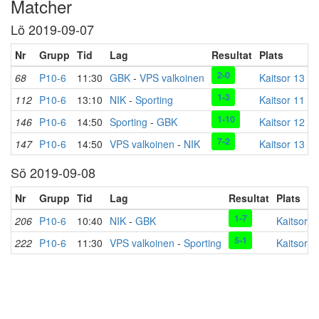
Matcher
Lö 2019-09-07
Nr
Grupp
Tid
Lag
Resultat
Plats
2-0
68
P10-6
11:30
GBK
-
VPS valkoinen
Kaitsor 13
1-3
112
P10-6
13:10
NIK
-
Sporting
Kaitsor 11
1-10
146
P10-6
14:50
Sporting
-
GBK
Kaitsor 12
7-2
147
P10-6
14:50
VPS valkoinen
-
NIK
Kaitsor 13
Sö 2019-09-08
Nr
Grupp
Tid
Lag
Resultat
Plats
1-7
206
P10-6
10:40
NIK
-
GBK
Kaitsor 1
5-1
222
P10-6
11:30
VPS valkoinen
-
Sporting
Kaitsor 1