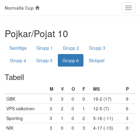
Norrvalla Cup
Klass
Pojkar/Pojat 10
Samtliga
Grupp 1
Grupp 2
Grupp 3
Grupp 4
Grupp 5
Grupp 6
Slutspel
Tabell
M
V
O
F
MS
P
GBK
3
3
0
0
19-2 (17)
9
VPS valkoinen
3
2
0
1
12-5 (7)
6
Sporting
3
1
0
2
5-16 (-11)
3
NIK
3
0
0
3
4-17 (-13)
0