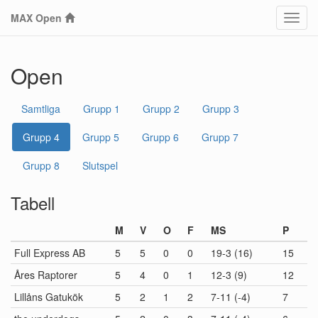
MAX Open
Klass
Open
Samtliga
Grupp 1
Grupp 2
Grupp 3
Grupp 4
Grupp 5
Grupp 6
Grupp 7
Grupp 8
Slutspel
Tabell
M
V
O
F
MS
P
Full Express AB
5
5
0
0
19-3 (16)
15
Åres Raptorer
5
4
0
1
12-3 (9)
12
Lillåns Gatukök
5
2
1
2
7-11 (-4)
7