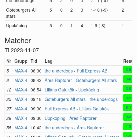
the underdogs
5
2
0
3
7-11 (-4)
6
Göteburgers All
5
0
2
3
1-10 (-9)
2
stars
Uppköping
5
0
1
4
1-9 (-8)
1
Matcher
Ti 2023-11-07
Nr
Grupp
Tid
Lag
Result
2-5
5
MAX-4
08:30
the underdogs
-
Full Express AB
3-0
8
MAX-4
08:42
Åres Raptorer
-
Göteburgers All stars
2-0
12
MAX-4
08:54
Lillåns Gatukök
-
Uppköping
0-1
25
MAX-4
09:18
Göteburgers All stars
-
the underdogs
6-1
27
MAX-4
09:30
Full Express AB
-
Lillåns Gatukök
0-3
28
MAX-4
09:30
Uppköping
-
Åres Raptorer
1-3
55
MAX-4
10:42
the underdogs
-
Åres Raptorer
1-1