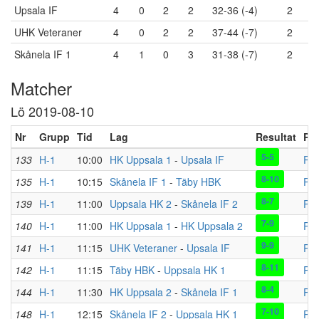
Upsala IF
4
0
2
2
32-36 (-4)
2
UHK Veteraner
4
0
2
2
37-44 (-7)
2
Skånela IF 1
4
1
0
3
31-38 (-7)
2
Matcher
Lö 2019-08-10
Nr
Grupp
Tid
Lag
Resultat
Pla
5-5
133
H-1
10:00
HK Uppsala 1
-
Upsala IF
Pla
8-10
135
H-1
10:15
Skånela IF 1
-
Täby HBK
Pla
8-7
139
H-1
11:00
Uppsala HK 2
-
Skånela IF 2
Pla
7-9
140
H-1
11:00
HK Uppsala 1
-
HK Uppsala 2
Pla
9-9
141
H-1
11:15
UHK Veteraner
-
Upsala IF
Pla
8-11
142
H-1
11:15
Täby HBK
-
Uppsala HK 1
Pla
8-4
144
H-1
11:30
HK Uppsala 2
-
Skånela IF 1
Pla
7-10
148
H-1
12:15
Skånela IF 2
-
Uppsala HK 1
Pla