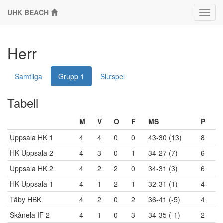
UHK BEACH
Klass
Herr
Samtliga
Grupp 1
Slutspel
Tabell
M
V
O
F
MS
P
Uppsala HK 1
4
4
0
0
43-30 (13)
8
HK Uppsala 2
4
3
0
1
34-27 (7)
6
Uppsala HK 2
4
2
2
0
34-31 (3)
6
HK Uppsala 1
4
1
2
1
32-31 (1)
4
Täby HBK
4
2
0
2
36-41 (-5)
4
Skånela IF 2
4
1
0
3
34-35 (-1)
2