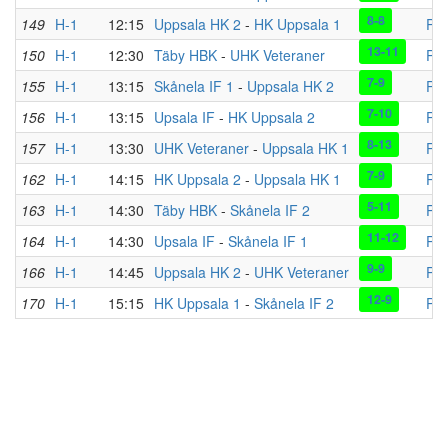
8-8
149
H-1
12:15
Uppsala HK 2
-
HK Uppsala 1
Pla
13-11
150
H-1
12:30
Täby HBK
-
UHK Veteraner
Pla
7-9
155
H-1
13:15
Skånela IF 1
-
Uppsala HK 2
Pla
7-10
156
H-1
13:15
Upsala IF
-
HK Uppsala 2
Pla
8-13
157
H-1
13:30
UHK Veteraner
-
Uppsala HK 1
Pla
7-9
162
H-1
14:15
HK Uppsala 2
-
Uppsala HK 1
Pla
5-11
163
H-1
14:30
Täby HBK
-
Skånela IF 2
Pla
11-12
164
H-1
14:30
Upsala IF
-
Skånela IF 1
Pla
9-9
166
H-1
14:45
Uppsala HK 2
-
UHK Veteraner
Pla
12-9
170
H-1
15:15
HK Uppsala 1
-
Skånela IF 2
Pla