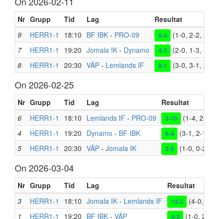
On 2026-02-11
Nr
Grupp
Tid
Lag
Resultat
9
HERR1-1
18:10
BF IBK
-
PRO-09
(1-0, 2-2, 5-2)
8-4
7
HERR1-1
19:20
Jomala IK
-
Dynamo
(2-0, 1-3, 1-0)
4-3
8
HERR1-1
20:30
VÄP
-
Lemlands IF
(3-0, 3-1, 2-0)
8-1
On 2026-02-25
Nr
Grupp
Tid
Lag
Resultat
6
HERR1-1
18:10
Lemlands IF
-
PRO-09
(1-4, 2-2, 0
3-10
4
HERR1-1
19:20
Dynamo
-
BF IBK
(3-1, 2-1, 3-
8-4
5
HERR1-1
20:30
VÄP
-
Jomala IK
(1-0, 0-2, 1-
2-5
On 2026-03-04
Nr
Grupp
Tid
Lag
Resultat
3
HERR1-1
18:10
Jomala IK
-
Lemlands IF
(4-0, 4-1,
12-2
1
HERR1-1
19:20
BF IBK
-
VÄP
(1-0, 2-1, 
4-2