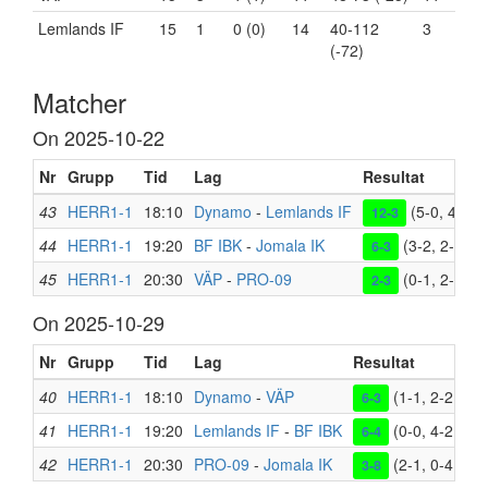
Lemlands IF
15
1
0 (0)
14
40-112
3
(-72)
Matcher
On 2025-10-22
Nr
Grupp
Tid
Lag
Resultat
43
HERR1-1
18:10
Dynamo
-
Lemlands IF
(5-0, 4-0, 3
12-3
44
HERR1-1
19:20
BF IBK
-
Jomala IK
(3-2, 2-1, 1-
6-3
45
HERR1-1
20:30
VÄP
-
PRO-09
(0-1, 2-1, 0-
2-3
On 2025-10-29
Nr
Grupp
Tid
Lag
Resultat
40
HERR1-1
18:10
Dynamo
-
VÄP
(1-1, 2-2, 3-0
6-3
41
HERR1-1
19:20
Lemlands IF
-
BF IBK
(0-0, 4-2, 2-2
6-4
42
HERR1-1
20:30
PRO-09
-
Jomala IK
(2-1, 0-4, 1-3
3-8