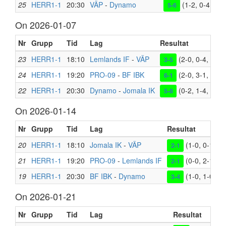
25
HERR1-1
20:30
VÄP
-
Dynamo
(1-2, 0-4, 4-0
5-6
On 2026-01-07
Nr
Grupp
Tid
Lag
Resultat
23
HERR1-1
18:10
Lemlands IF
-
VÄP
(2-0, 0-4, 1-1)
3-5
24
HERR1-1
19:20
PRO-09
-
BF IBK
(2-0, 3-1, 1-0)
6-1
22
HERR1-1
20:30
Dynamo
-
Jomala IK
(0-2, 1-4, 4-2)
5-8
On 2026-01-14
Nr
Grupp
Tid
Lag
Resultat
20
HERR1-1
18:10
Jomala IK
-
VÄP
(1-0, 0-1, 1-
2-1
21
HERR1-1
19:20
PRO-09
-
Lemlands IF
(0-0, 2-1, 0-
2-1
19
HERR1-1
20:30
BF IBK
-
Dynamo
(1-0, 1-0, 1-
3-4
On 2026-01-21
Nr
Grupp
Tid
Lag
Resultat