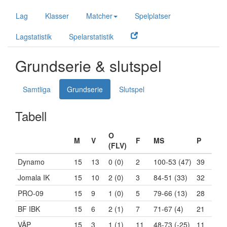
Lag
Klasser
Matcher
Spelplatser
Lagstatistik
Spelarstatistik
Grundserie & slutspel
Samtliga
Grundserie
Slutspel
Tabell
O
M
V
F
MS
P
(FLV)
Dynamo
15
13
0 (0)
2
100-53 (47)
39
Jomala IK
15
10
2 (0)
3
84-51 (33)
32
PRO-09
15
9
1 (0)
5
79-66 (13)
28
BF IBK
15
6
2 (1)
7
71-67 (4)
21
VÄP
15
3
1 (1)
11
48-73 (-25)
11