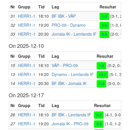
Nr
Grupp
Tid
Lag
Resultat
31
HERR1-1
18:10
BF IBK
-
VÄP
(3-1, 2-1, 
7-2
32
HERR1-1
19:20
PRO-09
-
Dynamo
(1-3, 0-2, 
4-6
33
HERR1-1
20:30
Jomala IK
-
Lemlands IF
(2-0, 1-0, 
6-0
On 2025-12-10
Nr
Grupp
Tid
Lag
Resultat
15
HERR1-1
18:10
VÄP
-
PRO-09
(0-2, 0-2, 1-
1-6
13
HERR1-1
19:20
Dynamo
-
Lemlands IF
(5-1, 3-0, 5
13-2
14
HERR1-1
20:30
BF IBK
-
Jomala IK
(0-0, 0-1, 1-
1-3
On 2025-12-17
Nr
Grupp
Tid
Lag
Resultat
26
HERR1-1
18:10
BF IBK
-
Lemlands IF
(4-1, 3-0, 2-2
9-3
27
HERR1-1
19:20
Jomala IK
-
PRO-09
(1-0, 1-2, 2-2
4-4