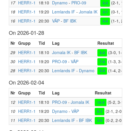
17
HERR1-1
18:10
Dynamo
-
PRO-09
(2-1, 1-1, 
5-3
18
HERR1-1
19:20
Lemlands IF
-
Jomala IK
(0-1, 1-1, 
3-7
16
HERR1-1
20:30
VÄP
-
BF IBK
(1-1, 2-0, 
5-4
On 2026-01-28
Nr
Grupp
Tid
Lag
Resultat
29
HERR1-1
18:10
Jomala IK
-
BF IBK
(3-0, 1-2, 1-
5-6
30
HERR1-1
19:20
PRO-09
-
VÄP
(1-3, 3-1, 3-
7-6
28
HERR1-1
20:30
Lemlands IF
-
Dynamo
(1-4, 2-2, 2-
5-9
On 2026-02-04
Nr
Grupp
Tid
Lag
Resultat
12
HERR1-1
18:10
PRO-09
-
Jomala IK
(5-2, 3-1, 2-
10-4
10
HERR1-1
19:20
Dynamo
-
VÄP
(2-1, 2-0, 2-0
6-1
11
HERR1-1
20:30
Lemlands IF
-
BF IBK
(0-2, 2-0, 1-3
3-5