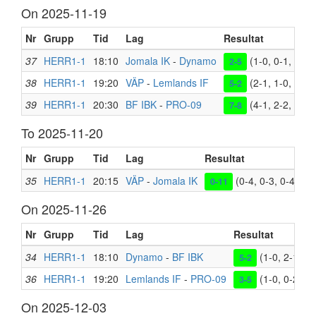
On 2025-11-19
Nr
Grupp
Tid
Lag
Resultat
37
HERR1-1
18:10
Jomala IK
-
Dynamo
(1-0, 0-1, 1-4)
2-5
38
HERR1-1
19:20
VÄP
-
Lemlands IF
(2-1, 1-0, 2-1)
5-2
39
HERR1-1
20:30
BF IBK
-
PRO-09
(4-1, 2-2, 1-5)
7-8
To 2025-11-20
Nr
Grupp
Tid
Lag
Resultat
Pl
35
HERR1-1
20:15
VÄP
-
Jomala IK
(0-4, 0-3, 0-4)
Ba
0-11
On 2025-11-26
Nr
Grupp
Tid
Lag
Resultat
34
HERR1-1
18:10
Dynamo
-
BF IBK
(1-0, 2-1, 2-
5-2
36
HERR1-1
19:20
Lemlands IF
-
PRO-09
(1-0, 0-2, 2-
3-5
On 2025-12-03