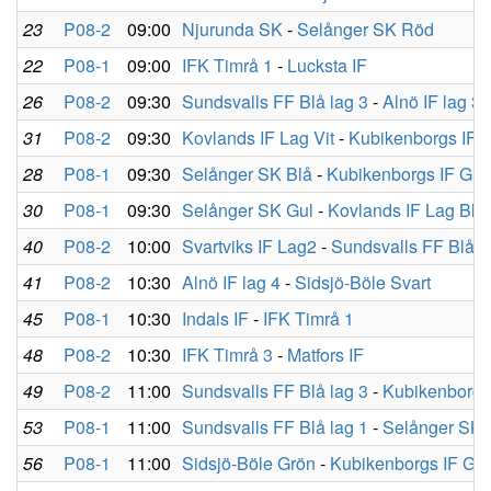
23
P08-2
09:00
Njurunda SK
-
Selånger SK Röd
22
P08-1
09:00
IFK Timrå 1
-
Lucksta IF
26
P08-2
09:30
Sundsvalls FF Blå lag 3
-
Alnö IF lag 3
31
P08-2
09:30
Kovlands IF Lag Vit
-
Kubikenborgs IF S
28
P08-1
09:30
Selånger SK Blå
-
Kubikenborgs IF Gul
30
P08-1
09:30
Selånger SK Gul
-
Kovlands IF Lag Blå
40
P08-2
10:00
Svartviks IF Lag2
-
Sundsvalls FF Blå l
41
P08-2
10:30
Alnö IF lag 4
-
Sidsjö-Böle Svart
45
P08-1
10:30
Indals IF
-
IFK Timrå 1
48
P08-2
10:30
IFK Timrå 3
-
Matfors IF
49
P08-2
11:00
Sundsvalls FF Blå lag 3
-
Kubikenborgs 
53
P08-1
11:00
Sundsvalls FF Blå lag 1
-
Selånger SK 
56
P08-1
11:00
Sidsjö-Böle Grön
-
Kubikenborgs IF Gul