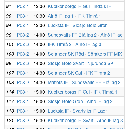
91
P08-1
13:30
Kubikenborgs IF Gul
-
Indals IF
96
P08-1
13:30
Alnö IF lag 1
-
IFK Timrå 1
94
P08-1
13:30
Lucksta IF
-
Sidsjö-Böle Grön
98
P08-2
14:00
Sundsvalls FF Blå lag 2
-
Alnö IF lag 4
101
P08-2
14:00
IFK Timrå 3
-
Alnö IF lag 3
103
P08-2
14:00
Selånger SK Röd
-
Söråkers FF MIX
99
P08-2
14:00
Sidsjö-Böle Svart
-
Njurunda SK
107
P08-1
14:30
Selånger SK Gul
-
IFK Timrå 2
108
P08-2
14:30
Matfors IF
-
Sundsvalls FF Blå lag 3
114
P08-1
15:00
Kubikenborgs IF Gul
-
IFK Timrå 1
117
P08-1
15:00
Sidsjö-Böle Grön
-
Alnö IF lag 2
118
P08-1
15:00
Lucksta IF
-
Svartviks IF Lag1
121
P08-2
15:30
Kubikenborgs IF Svart
-
Alnö IF lag 3