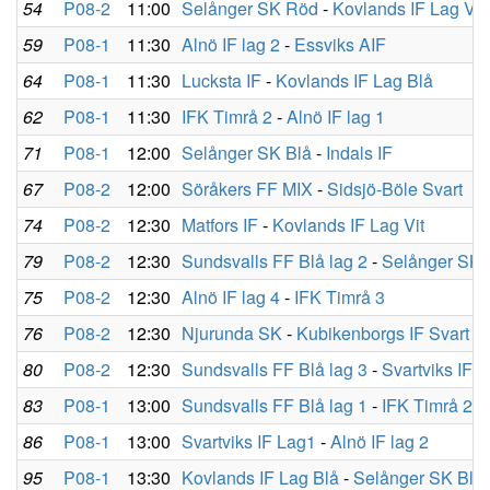
54
P08-2
11:00
Selånger SK Röd
-
Kovlands IF Lag Vit
59
P08-1
11:30
Alnö IF lag 2
-
Essviks AIF
64
P08-1
11:30
Lucksta IF
-
Kovlands IF Lag Blå
62
P08-1
11:30
IFK Timrå 2
-
Alnö IF lag 1
71
P08-1
12:00
Selånger SK Blå
-
Indals IF
67
P08-2
12:00
Söråkers FF MIX
-
Sidsjö-Böle Svart
74
P08-2
12:30
Matfors IF
-
Kovlands IF Lag Vit
79
P08-2
12:30
Sundsvalls FF Blå lag 2
-
Selånger SK
75
P08-2
12:30
Alnö IF lag 4
-
IFK Timrå 3
76
P08-2
12:30
Njurunda SK
-
Kubikenborgs IF Svart
80
P08-2
12:30
Sundsvalls FF Blå lag 3
-
Svartviks IF 
83
P08-1
13:00
Sundsvalls FF Blå lag 1
-
IFK Timrå 2
86
P08-1
13:00
Svartviks IF Lag1
-
Alnö IF lag 2
95
P08-1
13:30
Kovlands IF Lag Blå
-
Selånger SK Blå