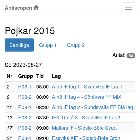
Ånäscupen
Klas
Pojkar 2015
Samtliga
Grupp 1
Grupp 2
Antal:
54
Sö 2023-08-27
Nr
Grupp
Tid
Lag
2
P08-1
08:00
Alnö IF lag 1
-
Svartviks IF Lag1
8
P08-2
08:00
Alnö IF lag 4
-
Söråkers FF MIX
11
P08-1
08:30
Alnö IF lag 2
-
Sundsvalls FF Blå lag 1
12
P08-2
08:30
IFK Timrå 3
-
Svartviks IF Lag2
17
P08-2
09:00
Matfors IF
-
Sidsjö-Böle Svart
21
P08-1
09:00
Essviks AIF
-
Sidsjö-Böle Grön