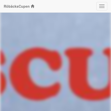
RöbäcksCupen
Klass