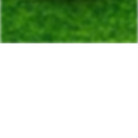
RÖBÄCKSCUPEN 2020 -
Inställd!
Tyvärr så måste vi meddela att årets upplaga av Röbäckscupen
ställs in. In i det sista har vi dragit på beslutet med en förhoppning
om att omvärldsläget skulle förbättras men vi gör nu bedömningen
att vi inte kan genomföra Röbäckscupen som den folkfest vi vant
oss vid och ställer därför in arrangemanget. Vi hoppas att så
många som möjligt återkommer till 2021 istället.
/Cupledningen