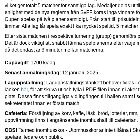
vilket ger totalt 5 matcher för samtliga lag. Medaljer delas ut t
enlighet med de nya reglerna från SvFF koras inga vinnare f
Cupen spelas på två planer samtidigt. Från start till prisutdelni
timmar. Alla lag får spela exakt lika mycket speltid, 5 matcher
Efter sista matchen i respektive turnering (grupp) genomförs p
Det är dock viktigt att snabbt lämna spelplanerna efter varje m
då det endast är 3 minuter mellan matcherna.
Cupavgift:
1700 kr/lag
Senast anmälningsdag:
12 januari, 2025
Laguppställning:
Laguppställningsblankett behöver fyllas i 
länken
här,
för att skriva ut och fylla i PDF-filen innan ni åker t
plats. Dessa finns tillgängliga vid ingången till hallen samt i 
sekreteriatet innan er första match!
Cafeteria:
Försäljning av korv, kaffe, läsk, bröd, lotterier, mm,
uppvärmning finns i angränsande inomhushall till cafeterian.
OBS!
Ta med inomhusskor - Utomhusskor är inte tillåtna i S
spelare, ledare och publik.