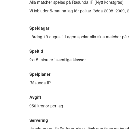
Alla matcher spelas på Råsunda IP (Nytt konstgräs)
Vi inbjuder 5-manna lag för pojkar födda 2008, 2009,
Speldagar
Lördag 19 augusti. Lagen spelar alla sina matcher p
Speltid
2x15 minuter i samtliga klasser.
Spelplaner
Råsunda IP
Avgift
950 kronor per lag
Servering
Hamburgare, Kaffe, korv, glass, läsk mm finns att handla 