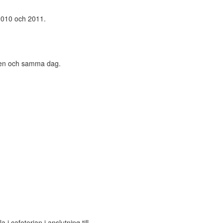
 2010 och 2011.
å en och samma dag.
i cafeterian i anslutning till