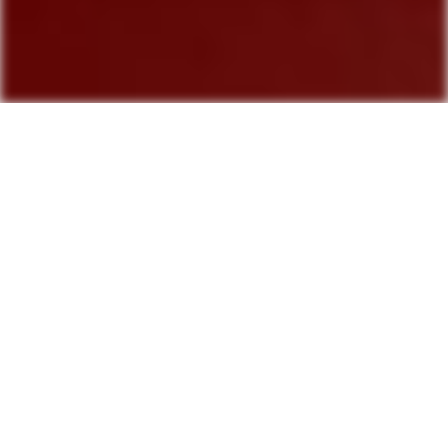
Välkommen till Selånger Vårcup 2018 i Sundsvall
Välkommen att inleda fotbollssäsongen 2018 med årets första
utomhuscup.
Ett utmärkt tillfälle att komma igång på allvar inför seriestarten.
Selånger Vårcup spelas 27-29 april 2018.
Nytt för i år: 9-manna för flickor och pojkar födda 2005.
Spelas på konstgräs i Korsta i samarbete med
Heffnersklubban.
OBS!
Om flera lag från samma förening anmäls i samma åldersklass