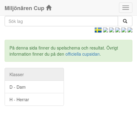
Klasser
Miljönären Cup
Klass
På denna sida finner du spelschema och resultat. Övrigt
information finner du på den
officiella cupsidan
.
Klasser
D - Dam
H - Herrar