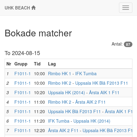
UHK BEACH
Klass
Bokade matcher
Antal:
87
To 2024-08-15
Nr
Grupp
Tid
Lag
1
F1011-1
10:00
Rimbo HK 1
-
IFK Tumba
2
F1011-1
10:00
Rimbo HK 2
-
Uppsala HK Blå F2013 F11
3
F1011-1
10:20
Uppsala HK (2014)
-
Årsta AIK 1 F11
4
F1011-1
11:00
Rimbo HK 2
-
Årsta AIK 2 F11
5
F1011-1
11:20
Uppsala HK Blå F2013 F11
-
Årsta AIK 1 F11
6
F1011-1
11:20
IFK Tumba
-
Uppsala HK (2014)
7
F1011-1
12:20
Årsta AIK 2 F11
-
Uppsala HK Blå F2013 F11