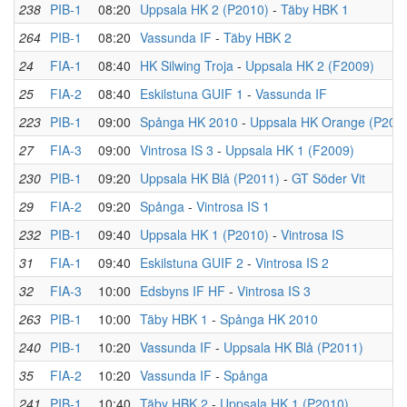
238
PIB-1
08:20
Uppsala HK 2 (P2010)
-
Täby HBK 1
264
PIB-1
08:20
Vassunda IF
-
Täby HBK 2
24
FIA-1
08:40
HK Silwing Troja
-
Uppsala HK 2 (F2009)
25
FIA-2
08:40
Eskilstuna GUIF 1
-
Vassunda IF
223
PIB-1
09:00
Spånga HK 2010
-
Uppsala HK Orange (P201
27
FIA-3
09:00
Vintrosa IS 3
-
Uppsala HK 1 (F2009)
230
PIB-1
09:20
Uppsala HK Blå (P2011)
-
GT Söder Vit
29
FIA-2
09:20
Spånga
-
Vintrosa IS 1
232
PIB-1
09:40
Uppsala HK 1 (P2010)
-
Vintrosa IS
31
FIA-1
09:40
Eskilstuna GUIF 2
-
Vintrosa IS 2
32
FIA-3
10:00
Edsbyns IF HF
-
Vintrosa IS 3
263
PIB-1
10:00
Täby HBK 1
-
Spånga HK 2010
240
PIB-1
10:20
Vassunda IF
-
Uppsala HK Blå (P2011)
35
FIA-2
10:20
Vassunda IF
-
Spånga
241
PIB-1
10:40
Täby HBK 2
-
Uppsala HK 1 (P2010)