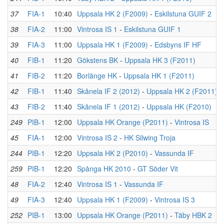
37
FIA-1
10:40
Uppsala HK 2 (F2009)
-
Eskilstuna GUIF 2
38
FIA-2
11:00
Vintrosa IS 1
-
Eskilstuna GUIF 1
39
FIA-3
11:00
Uppsala HK 1 (F2009)
-
Edsbyns IF HF
40
FIB-1
11:20
Gökstens BK
-
Uppsala HK 3 (F2011)
41
FIB-2
11:20
Borlänge HK
-
Uppsala HK 1 (F2011)
42
FIB-1
11:40
Skånela IF 2 (2012)
-
Uppsala HK 2 (F2011)
43
FIB-2
11:40
Skånela IF 1 (2012)
-
Uppsala HK (F2010)
249
PIB-1
12:00
Uppsala HK Orange (P2011)
-
Vintrosa IS
45
FIA-1
12:00
Vintrosa IS 2
-
HK Silwing Troja
244
PIB-1
12:20
Uppsala HK 2 (P2010)
-
Vassunda IF
259
PIB-1
12:20
Spånga HK 2010
-
GT Söder Vit
48
FIA-2
12:40
Vintrosa IS 1
-
Vassunda IF
49
FIA-3
12:40
Uppsala HK 1 (F2009)
-
Vintrosa IS 3
252
PIB-1
13:00
Uppsala HK Orange (P2011)
-
Täby HBK 2