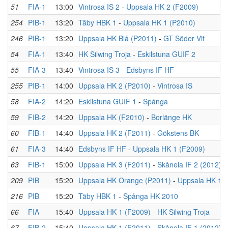
51
FIA-1
13:00
Vintrosa IS 2
-
Uppsala HK 2 (F2009)
254
PIB-1
13:20
Täby HBK 1
-
Uppsala HK 1 (P2010)
246
PIB-1
13:20
Uppsala HK Blå (P2011)
-
GT Söder Vit
54
FIA-1
13:40
HK Silwing Troja
-
Eskilstuna GUIF 2
55
FIA-3
13:40
Vintrosa IS 3
-
Edsbyns IF HF
255
PIB-1
14:00
Uppsala HK 2 (P2010)
-
Vintrosa IS
58
FIA-2
14:20
Eskilstuna GUIF 1
-
Spånga
59
FIB-2
14:20
Uppsala HK (F2010)
-
Borlänge HK
60
FIB-1
14:40
Uppsala HK 2 (F2011)
-
Gökstens BK
61
FIA-3
14:40
Edsbyns IF HF
-
Uppsala HK 1 (F2009)
63
FIB-1
15:00
Uppsala HK 3 (F2011)
-
Skånela IF 2 (2012)
209
PIB
15:20
Uppsala HK Orange (P2011)
-
Uppsala HK 1 
216
PIB
15:20
Täby HBK 1
-
Spånga HK 2010
66
FIA
15:40
Uppsala HK 1 (F2009)
-
HK Silwing Troja
67
FIB-2
15:40
Uppsala HK 1 (F2011)
-
Skånela IF 1 (2012)