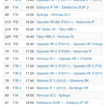
68
FIA
16:00
Edsbyns IF HF
-
Eskilstuna GUIF 2
69
FIA
16:00
Spånga
-
Vintrosa IS 3
213
PIB
16:20
Uppsala HK Blå (P2011)
-
Vassunda IF
219
PIB
16:20
GT Söder Vit
-
Täby HBK 1
220
PIB
16:40
Täby HBK 2
-
Vintrosa IS
212
PIB
16:40
Uppsala HK 2 (P2010)
-
Uppsala HK Orange (
74
FIA
17:00
Uppsala HK 2 (F2009)
-
Vassunda IF
75
FIA
17:00
Vintrosa IS 1
-
Uppsala HK 1 (F2009)
76
FIB-1
17:20
Uppsala HK 3 (F2011)
-
Uppsala HK 2 (F2011
77
FIB-2
17:20
Uppsala HK 1 (F2011)
-
Uppsala HK (F2010)
78
FIB-1
17:40
Skånela IF 2 (2012)
-
Gökstens BK
79
FIB-2
17:40
Skånela IF 1 (2012)
-
Borlänge HK
80
FIA
18:00
Vintrosa IS 2
-
Spånga
81
FIA
18:00
Eskilstuna GUIF 1
-
Edsbyns IF HF