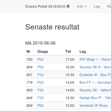
Ersans Pokal 2015/2016
Info
Lag
Kl
Senaste resultat
Må 2016-06-06
Nr
Grupp
Tid
Lag
750
P02
17:00
IFK Viksjö 1
-
Hamma
809
P05
16:00
Stureby SK A
-
Vend
831
F02
15:30
Enskede IK
-
Boo F
779
P03
14:00
Boo FF 1
-
Hanvike
853
F05
14:00
Stureby SK
-
Vallen
846
F03
12:30
Saltsjö-Boo IF
-
Täb
824
P06
12:00
Vendelsö IK Rosa
-