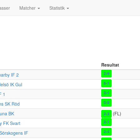
asser
Matcher
Statistik
Resultat
2-9
rby IF 2
6-1
elsö IK Gul
2-1
F 1
0-5
ns SK Röd
tuna BK
(FL)
2-3
2-1
y FK Svart
2-4
Sörskogens IF