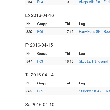
754
F04
10:00
Älvsjö AIK Blå
-
Ens
Lö 2016-04-16
Nr
Grupp
Tid
Lag
820
P06
17:15
Hanvikens SK
-
Boo
Fr 2016-04-15
Nr
Grupp
Tid
Lag
841
F03
18:15
Skogås/Trångsund
To 2016-04-14
Nr
Grupp
Tid
Lag
803
P05
Stureby SK A
-
IFK 
Sö 2016-04-10