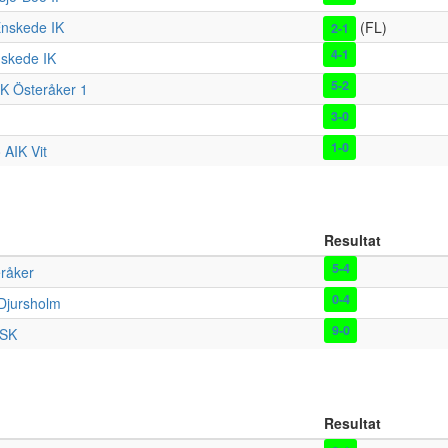
nskede IK
(FL)
2-1
4-1
skede IK
5-2
FK Österåker 1
3-0
1-0
 AIK Vit
Resultat
5-4
råker
0-4
Djursholm
9-0
 SK
Resultat