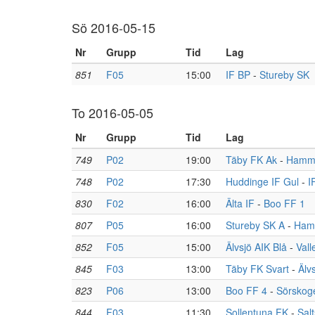
Sö 2016-05-15
Nr
Grupp
Tid
Lag
851
F05
15:00
IF BP
-
Stureby SK
To 2016-05-05
Nr
Grupp
Tid
Lag
749
P02
19:00
Täby FK Ak
-
Hamma
748
P02
17:30
Huddinge IF Gul
-
I
830
F02
16:00
Älta IF
-
Boo FF 1
807
P05
16:00
Stureby SK A
-
Ham
852
F05
15:00
Älvsjö AIK Blå
-
Val
845
F03
13:00
Täby FK Svart
-
Älv
823
P06
13:00
Boo FF 4
-
Sörskog
844
F03
11:30
Sollentuna FK
-
Sal