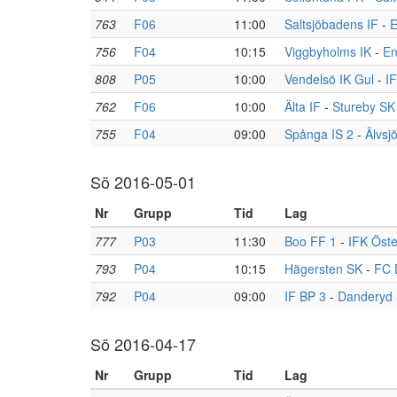
763
F06
11:00
Saltsjöbadens IF
-
E
756
F04
10:15
Viggbyholms IK
-
En
808
P05
10:00
Vendelsö IK Gul
-
I
762
F06
10:00
Älta IF
-
Stureby SK
755
F04
09:00
Spånga IS 2
-
Älvsjö
Sö 2016-05-01
Nr
Grupp
Tid
Lag
777
P03
11:30
Boo FF 1
-
IFK Öste
793
P04
10:15
Hägersten SK
-
FC 
792
P04
09:00
IF BP 3
-
Danderyd
Sö 2016-04-17
Nr
Grupp
Tid
Lag