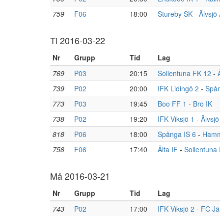
759
F06
18:00
Stureby SK
-
Älvsjö
Ti 2016-03-22
Nr
Grupp
Tid
Lag
769
P03
20:15
Sollentuna FK 12
-
739
P02
20:00
IFK Lidingö 2
-
Spån
773
P03
19:45
Boo FF 1
-
Bro IK
738
P02
19:20
IFK Viksjö 1
-
Älvsjö
818
P06
18:00
Spånga IS 6
-
Hamm
758
F06
17:40
Älta IF
-
Sollentuna 
Må 2016-03-21
Nr
Grupp
Tid
Lag
743
P02
17:00
IFK Viksjö 2
-
FC Jär