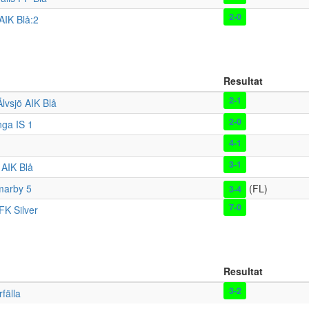
2-0
 AIK Blå:2
Resultat
2-1
Älvsjö AIK Blå
2-0
ga IS 1
4-1
3-1
 AIK Blå
arby 5
(FL)
3-4
7-0
FK Silver
Resultat
3-2
fälla