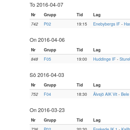
To 2016-04-07
Nr
Grupp
Tid
Lag
742
P02
19:15
Enebybergs IF
-
Ha
On 2016-04-06
Nr
Grupp
Tid
Lag
848
F05
19:00
Huddinge IF
-
Sture
Sö 2016-04-03
Nr
Grupp
Tid
Lag
752
F04
18:30
Älvsjö AIK Vit
-
Bele
On 2016-03-23
Nr
Grupp
Tid
Lag
736
P02
20:30
Enskede IK 1
-
Kall