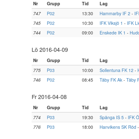
Nr
Grupp
Tid
Lag
747
P02
13:30
Hammarby IF 2
-
IF
745
P02
10:30
IFK Viksjö 1
-
IFK Li
744
P02
09:00
Enskede IK 1
-
Hudd
Lö 2016-04-09
Nr
Grupp
Tid
Lag
775
P03
10:00
Sollentuna FK 12
-
746
P02
08:45
Täby FK Ak
-
Täby 
Fr 2016-04-08
Nr
Grupp
Tid
Lag
774
P03
19:30
Spånga IS 5
-
IFK Ö
776
P03
18:00
Hanvikens SK Röd