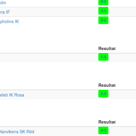
0-2
olm
0-3
ns IF
0-2
yholms IK
Resultat
1-2
Resultat
2-5
elsö IK Rosa
Resultat
0-3
Hanvikens SK Röd