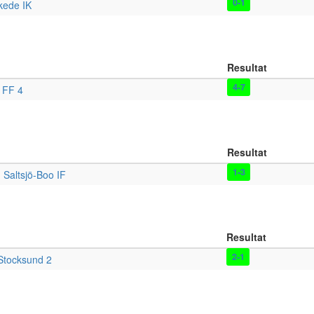
0-1
kede IK
Resultat
4-7
 FF 4
Resultat
1-3
-
Saltsjö-Boo IF
Resultat
2-1
Stocksund 2