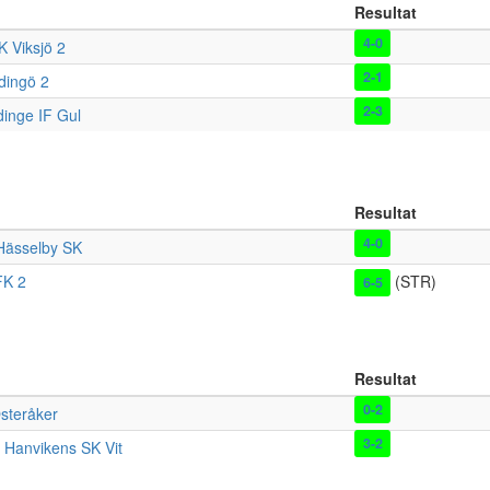
Resultat
4-0
K Viksjö 2
2-1
dingö 2
2-3
inge IF Gul
Resultat
4-0
Hässelby SK
FK 2
(STR)
6-5
Resultat
0-2
steråker
3-2
-
Hanvikens SK Vit