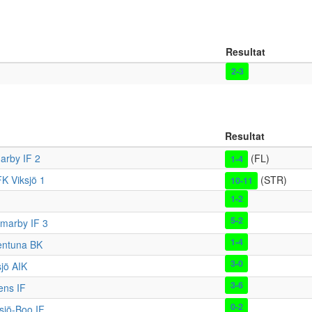
Resultat
2-3
Resultat
rby IF 2
(FL)
1-4
FK Viksjö 1
(STR)
10-11
1-2
5-2
marby IF 3
1-4
lentuna BK
3-0
sjö AIK
3-6
ens IF
0-2
tsjö-Boo IF