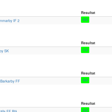
Resultat
0-2
mmarby IF 2
Resultat
1-2
by SK
Resultat
3-0
 Barkarby FF
Resultat
5-3
hälls FF Blå