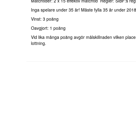
Matchtider: 2 x 15 effektiv matchtid Regler: SIBF:s reg
Inga spelare under 35 år! Måste fylla 35 år under 201
Vinst: 3 poäng
Oavgjort: 1 poäng
Vid lika många poäng avgör målskillnaden vilken plac
lottning.