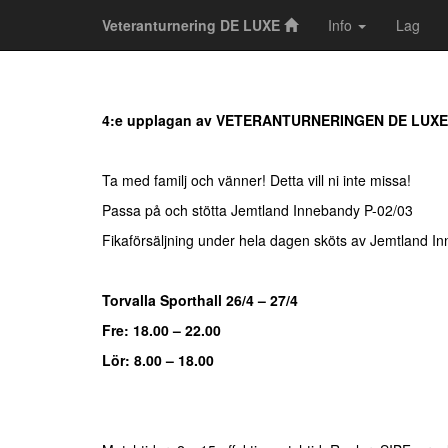
Veteranturnering DE LUXE
Info
Lag
4:e upplagan av VETERANTURNERINGEN DE LUXE
Ta med familj och vänner! Detta vill ni inte missa!
Passa på och stötta Jemtland Innebandy P-02/03
Fikaförsäljning under hela dagen sköts av Jemtland I
Torvalla Sporthall 26/4 – 27/4
Fre: 18.00 – 22.00
Lör: 8.00 – 18.00