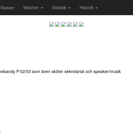
Klasser
Matcher
Statistik
Historik
nnebandy P-02/03 som även sköter sekretariat och speaker/musik