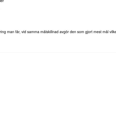
ler
8
ering man får, vid samma målskillnad avgör den som gjort mest mål vil