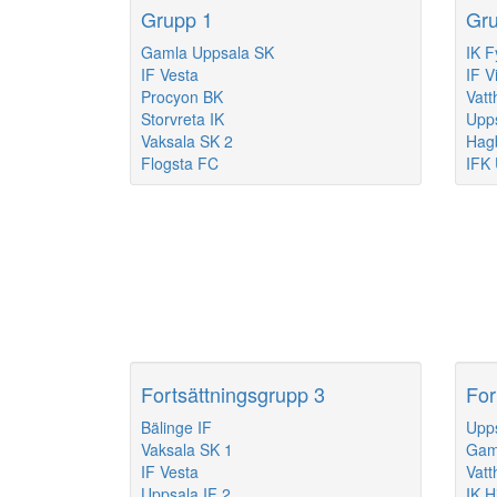
Grupp 1
Gru
Gamla Uppsala SK
IK F
IF Vesta
IF V
Procyon BK
Vatt
Storvreta IK
Upps
Vaksala SK 2
Hag
Flogsta FC
IFK 
Fortsättningsgrupp 3
For
Bälinge IF
Upps
Vaksala SK 1
Gam
IF Vesta
Vatt
Uppsala IF 2
IK H