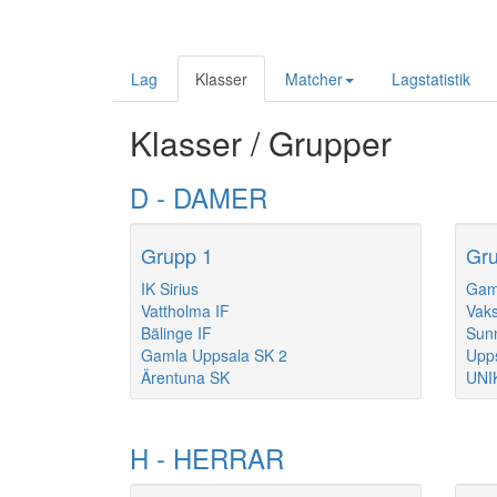
Lag
Klasser
Matcher
Lagstatistik
Klasser / Grupper
D - DAMER
Grupp 1
Gru
IK Sirius
Gam
Vattholma IF
Vaks
Bälinge IF
Sunn
Gamla Uppsala SK 2
Upps
Ärentuna SK
UNI
H - HERRAR