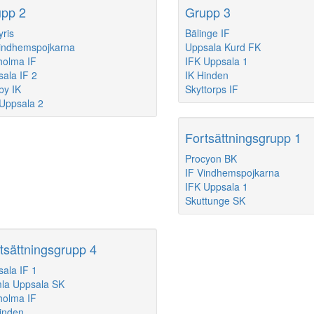
pp 2
Grupp 3
yris
Bälinge IF
indhemspojkarna
Uppsala Kurd FK
holma IF
IFK Uppsala 1
ala IF 2
IK Hinden
by IK
Skyttorps IF
Uppsala 2
Fortsättningsgrupp 1
Procyon BK
IF Vindhemspojkarna
IFK Uppsala 1
Skuttunge SK
tsättningsgrupp 4
ala IF 1
la Uppsala SK
holma IF
inden