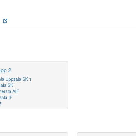
pp 2
la Uppsala SK 1
ala SK
ersta AIF
ala IF
K