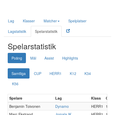
Lag
Klasser
Matcher
Spelplatser
Lagstatistik
Spelarstatistik
Spelarstatistik
Poäng
Mål
Assist
Highlights
Samtliga
CUP
HERR1
K12
K34
K56
Spelare
Lag
Klass
GP
Benjamin Toivonen
Dynamo
HERR1
15
Marc Ekstrand
Jomala IK
HERR1
17