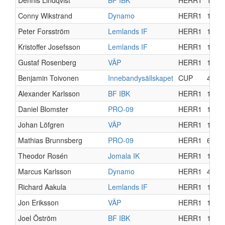
Dennis Lindqvist
BF IBK
HERR1
15
Conny Wikstrand
Dynamo
HERR1
12
Peter Forsström
Lemlands IF
HERR1
13
Kristoffer Josefsson
Lemlands IF
HERR1
11
Gustaf Rosenberg
VÄP
HERR1
14
Benjamin Toivonen
Innebandysällskapet
CUP
4
Alexander Karlsson
BF IBK
HERR1
17
Daniel Blomster
PRO-09
HERR1
11
Johan Löfgren
VÄP
HERR1
14
Mathias Brunnsberg
PRO-09
HERR1
6
Theodor Rosén
Jomala IK
HERR1
17
Marcus Karlsson
Dynamo
HERR1
4
Richard Aakula
Lemlands IF
HERR1
11
Jon Eriksson
VÄP
HERR1
13
Joel Öström
BF IBK
HERR1
10