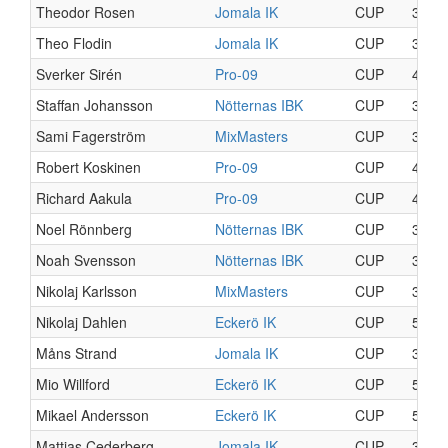
Theodor Rosen
Jomala IK
CUP
3
Theo Flodin
Jomala IK
CUP
3
Sverker Sirén
Pro-09
CUP
4
Staffan Johansson
Nötternas IBK
CUP
3
Sami Fagerström
MixMasters
CUP
3
Robert Koskinen
Pro-09
CUP
4
Richard Aakula
Pro-09
CUP
4
Noel Rönnberg
Nötternas IBK
CUP
3
Noah Svensson
Nötternas IBK
CUP
3
Nikolaj Karlsson
MixMasters
CUP
3
Nikolaj Dahlen
Eckerö IK
CUP
5
Måns Strand
Jomala IK
CUP
3
Mio Willford
Eckerö IK
CUP
5
Mikael Andersson
Eckerö IK
CUP
5
Mattias Cederberg
Jomala IK
CUP
3