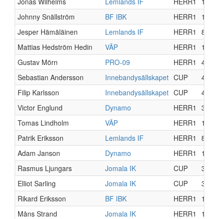
Jonas Wilhelms
Lemlands IF
HERR1
13
Johnny Snällström
BF IBK
HERR1
11
Jesper Hämäläinen
Lemlands IF
HERR1
8
Mattias Hedström Hedin
VÄP
HERR1
14
Gustav Mörn
PRO-09
HERR1
4
Sebastian Andersson
Innebandysällskapet
CUP
4
Filip Karlsson
Innebandysällskapet
CUP
4
Victor Englund
Dynamo
HERR1
3
Tomas Lindholm
VÄP
HERR1
14
Patrik Eriksson
Lemlands IF
HERR1
8
Adam Janson
Dynamo
HERR1
11
Rasmus Ljungars
Jomala IK
CUP
3
Elliot Sarling
Jomala IK
CUP
3
Rikard Eriksson
BF IBK
HERR1
14
Måns Strand
Jomala IK
HERR1
17