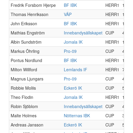
Fredrik Forsbom Hjerpe
BF IBK
HERR1
11
Thomas Henriksson
VÄP
HERR1
15
John Eriksson
BF IBK
HERR1
14
Mathias Engström
Innebandysällskapet
CUP
4
Albin Sundström
Jomala IK
HERR1
17
Markus Öhrling
Pro-09
CUP
4
Pontus Nordlund
BF IBK
HERR1
12
Milton Willford
Lemlands IF
HERR1
7
Magnus Ljungars
Pro-09
CUP
4
Robbie Moliis
Eckerö IK
CUP
5
Theo Flodin
Jomala IK
HERR1
14
Robin Sjöblom
Innebandysällskapet
CUP
4
Malte Holmes
Nötternas IBK
CUP
3
Andreas Jansson
Eckerö IK
CUP
5