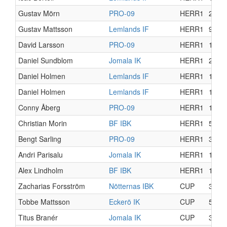
Gustav Mörn
PRO-09
HERR1
2
Gustav Mattsson
Lemlands IF
HERR1
9
David Larsson
PRO-09
HERR1
12
Daniel Sundblom
Jomala IK
HERR1
2
Daniel Holmen
Lemlands IF
HERR1
11
Daniel Holmen
Lemlands IF
HERR1
1
Conny Åberg
PRO-09
HERR1
12
Christian Morin
BF IBK
HERR1
5
Bengt Sarling
PRO-09
HERR1
3
Andri Parisalu
Jomala IK
HERR1
17
Alex Lindholm
BF IBK
HERR1
15
Zacharias Forsström
Nötternas IBK
CUP
3
Tobbe Mattsson
Eckerö IK
CUP
5
Titus Branér
Jomala IK
CUP
3