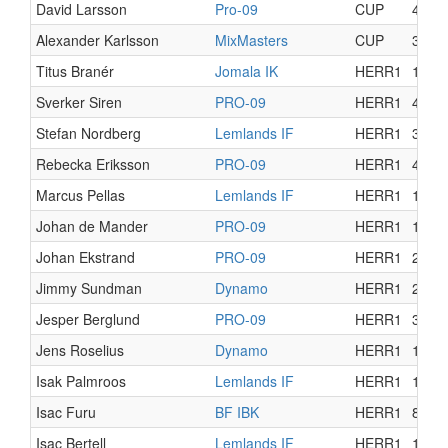
David Larsson
Pro-09
CUP
4
Alexander Karlsson
MixMasters
CUP
3
Titus Branér
Jomala IK
HERR1
16
Sverker Siren
PRO-09
HERR1
4
Stefan Nordberg
Lemlands IF
HERR1
3
Rebecka Eriksson
PRO-09
HERR1
4
Marcus Pellas
Lemlands IF
HERR1
14
Johan de Mander
PRO-09
HERR1
13
Johan Ekstrand
PRO-09
HERR1
2
Jimmy Sundman
Dynamo
HERR1
2
Jesper Berglund
PRO-09
HERR1
3
Jens Roselius
Dynamo
HERR1
17
Isak Palmroos
Lemlands IF
HERR1
1
Isac Furu
BF IBK
HERR1
8
Isac Bertell
Lemlands IF
HERR1
11