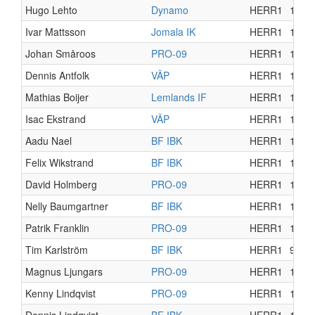
Hugo Lehto
Dynamo
HERR1
12
Ivar Mattsson
Jomala IK
HERR1
17
Johan Småroos
PRO-09
HERR1
16
Dennis Antfolk
VÄP
HERR1
15
Mathias Boijer
Lemlands IF
HERR1
11
Isac Ekstrand
VÄP
HERR1
15
Aadu Nael
BF IBK
HERR1
16
Felix Wikstrand
BF IBK
HERR1
17
David Holmberg
PRO-09
HERR1
14
Nelly Baumgartner
BF IBK
HERR1
15
Patrik Franklin
PRO-09
HERR1
12
Tim Karlström
BF IBK
HERR1
9
Magnus Ljungars
PRO-09
HERR1
13
Kenny Lindqvist
PRO-09
HERR1
12