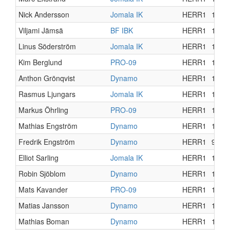
Nick Andersson
Jomala IK
HERR1
16
Viljami Jämsä
BF IBK
HERR1
17
Linus Söderström
Jomala IK
HERR1
17
Kim Berglund
PRO-09
HERR1
16
Anthon Grönqvist
Dynamo
HERR1
16
Rasmus Ljungars
Jomala IK
HERR1
16
Markus Öhrling
PRO-09
HERR1
15
Mathias Engström
Dynamo
HERR1
11
Fredrik Engström
Dynamo
HERR1
9
Elliot Sarling
Jomala IK
HERR1
16
Robin Sjöblom
Dynamo
HERR1
16
Mats Kavander
PRO-09
HERR1
15
Matias Jansson
Dynamo
HERR1
16
Mathias Boman
Dynamo
HERR1
15