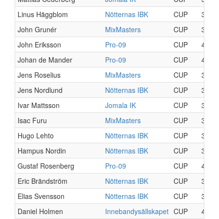
Linus Häggblom
Nötternas IBK
CUP
3
John Grunér
MixMasters
CUP
3
John Eriksson
Pro-09
CUP
4
Johan de Mander
Pro-09
CUP
4
Jens Roselius
MixMasters
CUP
3
Jens Nordlund
Nötternas IBK
CUP
3
Ivar Mattsson
Jomala IK
CUP
3
Isac Furu
MixMasters
CUP
3
Hugo Lehto
Nötternas IBK
CUP
3
Hampus Nordin
Nötternas IBK
CUP
3
Gustaf Rosenberg
Pro-09
CUP
4
Eric Brändström
Nötternas IBK
CUP
3
Elias Svensson
Nötternas IBK
CUP
3
Daniel Holmen
Innebandysällskapet
CUP
4