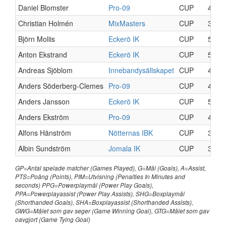
Daniel Blomster
Pro-09
CUP
4
Christian Holmén
MixMasters
CUP
3
Björn Moliis
Eckerö IK
CUP
5
Anton Ekstrand
Eckerö IK
CUP
5
Andreas Sjöblom
Innebandysällskapet
CUP
4
Anders Söderberg-Clemes
Pro-09
CUP
4
Anders Jansson
Eckerö IK
CUP
5
Anders Ekström
Pro-09
CUP
4
Alfons Hänström
Nötternas IBK
CUP
3
Albin Sundström
Jomala IK
CUP
3
GP=Antal spelade matcher (Games Played), G=Mål (Goals), A=Assist,
PTS=Poäng (Points), PIM=Utvisning (Penalties In Minutes and
seconds) PPG=Powerplaymål (Power Play Goals),
PPA=Powerplayassist (Power Play Assists), SHG=Boxplaymål
(Shorthanded Goals), SHA=Boxplayassist (Shorthanded Assists),
GWG=Målet som gav seger (Game Winning Goal), GTG=Målet som gav
oavgjort (Game Tying Goal)