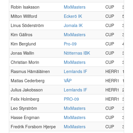
Robin Isaksson
MixMasters
CUP
3
Milton Willford
Eckerö IK
CUP
5
Linus Söderström
Jomala IK
CUP
3
Kim Gällros
MixMasters
CUP
3
Kim Berglund
Pro-09
CUP
4
Jonas Wallin
Nötternas IBK
CUP
3
Christian Morin
MixMasters
CUP
3
Rasmus Hämäläinen
Lemlands IF
HERR1
13
Matias Cederberg
VÄP
HERR1
15
Julius Jakobsson
Lemlands IF
HERR1
2
Felix Holmberg
PRO-09
HERR1
3
Leo Styrström
MixMasters
CUP
3
Hasse Engman
MixMasters
CUP
3
Fredrik Forsbom Hjerpe
MixMasters
CUP
3