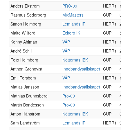
Anders Ekström
PRO-09
HERR1
13
Rasmus Söderberg
MixMasters
CUP
3
Simon Holmberg
Lemlands IF
HERR1
2
Malte Willford
Eckerö IK
CUP
5
Kenny Ahlman
VÄP
HERR1
14
André Schill
VÄP
HERR1
2
Felix Holmberg
Nötternas IBK
CUP
3
Anthon Grönqvist
Innebandysällskapet
CUP
4
Emil Forsbom
VÄP
HERR1
15
Matias Jansson
Innebandysällskapet
CUP
4
Mathias Brunnsberg
Pro-09
CUP
4
Martin Bondesson
Pro-09
CUP
4
Anton Hänström
Nötternas IBK
CUP
3
Sam Landström
Lemlands IF
HERR1
9