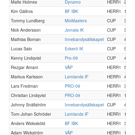
Malte Holmes
Dynamo
HERR1
2
Kim Gällros
BF IBK
HERR1
11
Tommy Lundberg
MixMasters
CUP
3
Nick Andersson
Jomala IK
CUP
3
Mathias Boman
Innebandysällskapet
CUP
4
Lucas Salo
Eckerö IK
CUP
5
Kenny Lindqvist
Pro-09
CUP
4
Rezgar Amani
VÄP
HERR1
5
Markus Karlsson
Lemlands IF
HERR1
4
Lars Fredman
PRO-09
HERR1
3
Christian Lindqvist
PRO-09
HERR1
11
Johnny Snällström
Innebandysällskapet
CUP
4
Tom-Johan Schröder
Lemlands IF
HERR1
14
Anders Widesköld
BF IBK
HERR1
3
Adam Wickström
VÄP
HERR1
1