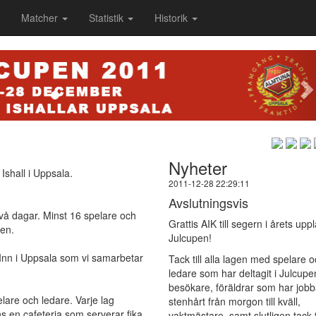
Matcher
Statistik
Historik
N
Nyheter
Ishall i Uppsala.
2011-12-28 22:29:11
Avslutningsvis
två dagar. Minst 16 spelare och
Grattis AIK till segern i årets upp
pen.
Julcupen!
Inn i Uppsala som vi samarbetar
Tack till alla lagen med spelare 
ledare som har deltagit i Julcupen
besökare, föräldrar som har jobb
are och ledare. Varje lag
stenhårt från morgon till kväll,
ns en cafeteria som serverar fika
vaktmästare, samt slutligen tack t