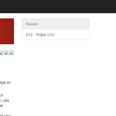
ext
Klasser
U12 - Pojkar U12
laga av
och
, alla
at
ill våra