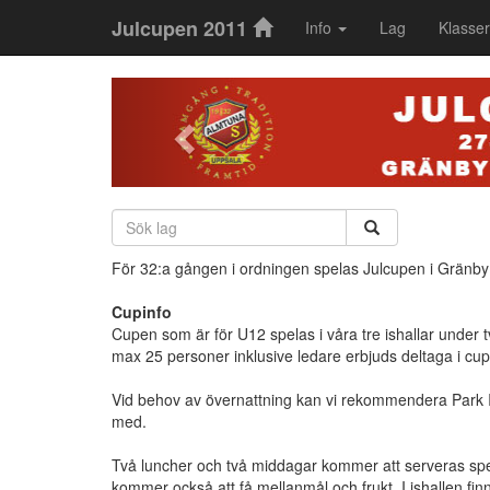
Julcupen 2011
Info
Lag
Klasser
Previous
För 32:a gången i ordningen spelas Julcupen i Gränby 
Cupinfo
Cupen som är för U12 spelas i våra tre ishallar under 
max 25 personer inklusive ledare erbjuds deltaga i cu
Vid behov av övernattning kan vi rekommendera Park 
med.
Två luncher och två middagar kommer att serveras spel
kommer också att få mellanmål och frukt. I ishallen fin