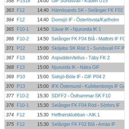
358
P1516
14:00
GIF Sundsvall
-
Kuben U15
363
F12
14:40
Härnösands SK
-
Selånger FK F02 R
364
F12
14:40
Domsjö IF
-
Österlövsta/Karlholm
365
F10-1
14:50
Sävar IK
-
Njurunda IK 1
366
F10-2
14:50
Selånger FK F04 Blå
-
Matfors IF F04
371
P12
15:00
Skiljebo SK Röd 1
-
Sundsvall FF P0
367
F13
15:00
Aspudden/tellus
-
Täby FK 2
368
F13
15:00
Njurunda IK
-
Nätra GIF
369
P10
15:00
Sidsjö-Böle IF
-
GIF P04 2
370
P13
15:00
IFK Östersund
-
Kubikenborgs IF Gul
377
F10-2
15:30
SDFF2
-
Östhammar SK F10
376
F10-1
15:30
Selånger FK F04 Röd
-
Sörfors IF
374
F12
15:30
Heffnersklubban
-
AIK 1
375
F12
15:30
Selånger FK F02 Blå
-
Arnäs IF