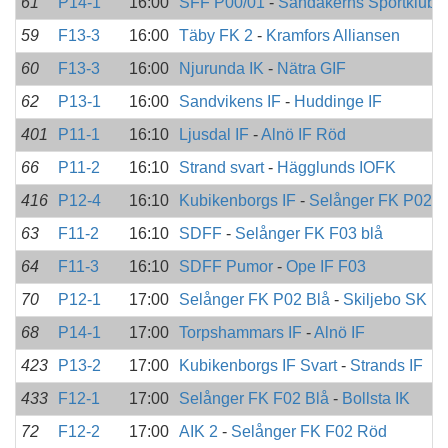
61
P14-1
16:00
SFF P00/01
-
Sandåkerns Sportklubb
59
F13-3
16:00
Täby FK 2
-
Kramfors Alliansen
60
F13-3
16:00
Njurunda IK
-
Nätra GIF
62
P13-1
16:00
Sandvikens IF
-
Huddinge IF
401
P11-1
16:10
Ljusdal IF
-
Alnö IF Röd
66
P11-2
16:10
Strand svart
-
Hägglunds IOFK
416
P12-4
16:10
Kubikenborgs IF
-
Selånger FK P02 
63
F11-2
16:10
SDFF
-
Selånger FK F03 blå
64
F11-3
16:10
SDFF Pumor
-
Ope IF F03
70
P12-1
17:00
Selånger FK P02 Blå
-
Skiljebo SK R
68
P14-1
17:00
Torpshammars IF
-
Alnö IF
423
P13-2
17:00
Kubikenborgs IF Svart
-
Strands IF
433
F12-1
17:00
Selånger FK F02 Blå
-
Bollsta IK
72
F12-2
17:00
AIK 2
-
Selånger FK F02 Röd