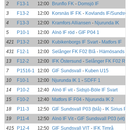
2
F13-1
12:00
Brunflo FK
-
Domsjö IF
3
F13-2
12:00
Korsnäs IF FK
-
Kovlands IF/Sundsval
4
F13-3
12:00
Kramfors Alliansen
-
Njurunda IK
5
P10-1
12:00
Alnö IF röd
-
GIF P04 1
421
P13-2
12:00
Kubikenborgs IF Svart
-
Matfors IF
431
F12-1
12:00
Selånger FK F02 Blå
-
Härnösands S
13
F12-2
12:00
IFK Östersund
-
Selånger FK F02 Rö
7
P1516-1
12:00
GIF Sundsvall
-
Kuben U15
10
F10-1
12:00
Njurunda IK 1
-
SDFF 1
14
P10-2
12:40
Alnö IF vit
-
Sidsjö-Böle IF Svart
15
F10-2
12:40
Matfors IF F04
-
Njurunda IK 2
18
P11-3
12:50
GIF Sundsvall P03 (blå)
-
IK Sirius P0
19
P11-4
12:50
Alnö IF Vit
-
GIF Sundsvall P03 (vit)
415
P12-4
12:50
GIF Sundsvall VIT
-
IFK Timrå