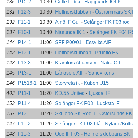
135
P12-2
10:30
Gefle IF blå
-
Hägglunds IOFK
131
F12-3
10:30
Heffnersklubban
-
Östhammars SK F
132
F11-1
10:30
Alnö IF Gul
-
Selånger FK F03 röd
137
F10-1
10:40
Njurunda IK 1
-
Selånger FK F04 Röd
144
P14-1
11:00
SFF P00/01
-
Essviks AIF
142
F13-1
11:00
Heffnersklubban
-
Brunflo FK
143
F13-3
11:00
Kramfors Alliansen
-
Nätra GIF
145
P13-1
11:00
Långsele AIF
-
Sandvikens IF
146
P1516-1
11:00
Storvreta ik
-
Kuben U15
403
P11-1
11:20
KD/55 United
-
Ljusdal IF
153
P11-4
11:20
Selånger FK P03
-
Lucksta IF
157
P12-1
11:20
Skiljebo SK Röd 1
-
Östersunds FK
147
F11-2
11:20
Selånger FK F03 blå
-
Nyland/Bollsta
148
F11-3
11:20
Ope IF F03
-
Heffnersklubbans BK