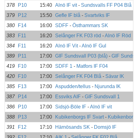
378
P10
15:40
Alnö IF vit
-
Sundsvalls FF P04 Blå
379
P12
15:50
Gefle IF blå
-
Svartviks IF
380
F14
16:00
SDFF
-
Östhammars SK
383
F11
16:20
Selånger FK F03 röd
-
Alnö IF Röd
384
F11
16:20
Alnö IF Vit
-
Alnö IF Gul
389
P11
17:00
GIF Sundsvall P03 (blå)
-
GIF Sundsval
419
F10
17:00
SDFF 1
-
Matfors IF F04
420
F10
17:00
Selånger FK F04 Blå
-
Sävar IK
385
F13
17:00
Aspudden/tellus
-
Njurunda IK
387
P14
17:00
Essviks AIF
-
GIF Sundsvall 1
386
P10
17:00
Sidsjö-Böle IF
-
Alnö IF vit
388
P13
17:00
Kubikenborgs IF Svart
-
Kubikenborgs
391
F12
17:10
Härnösands SK
-
Domsjö IF
392
F12
17:10
AIK 1
-
Selånger FK F02 Blå