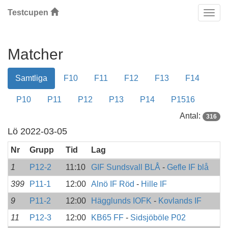
Testcupen
Klas
Matcher
Samtliga
F10
F11
F12
F13
F14
P10
P11
P12
P13
P14
P1516
Antal:
316
Lö 2022-03-05
Nr
Grupp
Tid
Lag
1
P12-2
11:10
GIF Sundsvall BLÅ
-
Gefle IF blå
399
P11-1
12:00
Alnö IF Röd
-
Hille IF
9
P11-2
12:00
Hägglunds IOFK
-
Kovlands IF
11
P12-3
12:00
KB65 FF
-
Sidsjöböle P02