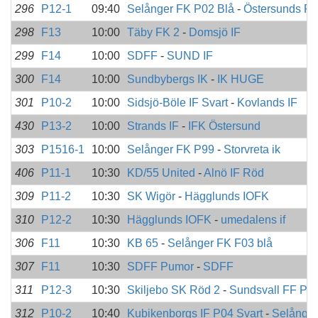
296
P12-1
09:40
Selånger FK P02 Blå
-
Östersunds F
298
F13
10:00
Täby FK 2
-
Domsjö IF
299
F14
10:00
SDFF
-
SUND IF
300
F14
10:00
Sundbybergs IK
-
IK HUGE
301
P10-2
10:00
Sidsjö-Böle IF Svart
-
Kovlands IF
430
P13-2
10:00
Strands IF
-
IFK Östersund
303
P1516-1
10:00
Selånger FK P99
-
Storvreta ik
406
P11-1
10:30
KD/55 United
-
Alnö IF Röd
309
P11-2
10:30
SK Wigör
-
Hägglunds IOFK
310
P12-2
10:30
Hägglunds IOFK
-
umedalens if
306
F11
10:30
KB 65
-
Selånger FK F03 blå
307
F11
10:30
SDFF Pumor
-
SDFF
311
P12-3
10:30
Skiljebo SK Röd 2
-
Sundsvall FF P0
312
P10-2
10:40
Kubikenborgs IF P04 Svart
-
Selånge