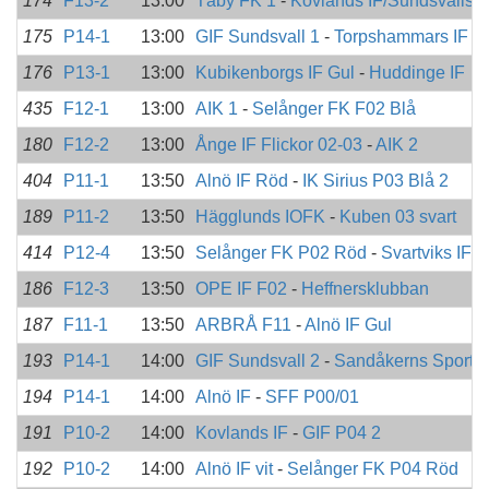
174
F13-2
13:00
Täby FK 1
-
Kovlands IF/Sundsvalls 
175
P14-1
13:00
GIF Sundsvall 1
-
Torpshammars IF
176
P13-1
13:00
Kubikenborgs IF Gul
-
Huddinge IF
435
F12-1
13:00
AIK 1
-
Selånger FK F02 Blå
180
F12-2
13:00
Ånge IF Flickor 02-03
-
AIK 2
404
P11-1
13:50
Alnö IF Röd
-
IK Sirius P03 Blå 2
189
P11-2
13:50
Hägglunds IOFK
-
Kuben 03 svart
414
P12-4
13:50
Selånger FK P02 Röd
-
Svartviks IF
186
F12-3
13:50
OPE IF F02
-
Heffnersklubban
187
F11-1
13:50
ARBRÅ F11
-
Alnö IF Gul
193
P14-1
14:00
GIF Sundsvall 2
-
Sandåkerns Sportk
194
P14-1
14:00
Alnö IF
-
SFF P00/01
191
P10-2
14:00
Kovlands IF
-
GIF P04 2
192
P10-2
14:00
Alnö IF vit
-
Selånger FK P04 Röd