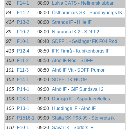
82
F14-1
08:00
LuNa CATS
-
Heffnersklubban
84
F14-2
08:00
Östhammars SK
-
Sundbybergs IK
424
P13-2
08:00
Strands IF
-
Hille IF
89
F10-2
08:00
Njurunda IK 2
-
SDFF2
97
F10-1
08:40
SDFF 1
-
Selånger FK F04 Röd
413
P12-4
08:50
IFK Timrå
-
Kubikenborgs IF
100
F11-2
08:50
Alnö IF Röd
-
SDFF
101
F11-3
08:50
Alnö IF Vit
-
SDFF Pumor
104
F14-1
09:00
SDFF
-
IK HUGE
105
P14-1
09:00
Alnö IF
-
GIF Sundsvall 2
103
F13-1
09:00
Domsjö IF
-
Aspudden/tellus
106
P13-1
09:00
Huddinge IF
-
Alnö IF
107
P1516-1
09:00
Slätta SK P98-99
-
Storvreta ik
110
F10-1
09:20
Sävar IK
-
Sörfors IF