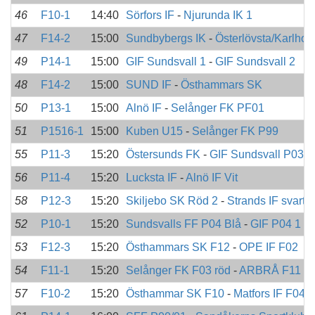
46
F10-1
14:40
Sörfors IF
-
Njurunda IK 1
47
F14-2
15:00
Sundbybergs IK
-
Österlövsta/Karlhol
49
P14-1
15:00
GIF Sundsvall 1
-
GIF Sundsvall 2
48
F14-2
15:00
SUND IF
-
Östhammars SK
50
P13-1
15:00
Alnö IF
-
Selånger FK PF01
51
P1516-1
15:00
Kuben U15
-
Selånger FK P99
55
P11-3
15:20
Östersunds FK
-
GIF Sundsvall P03 (b
56
P11-4
15:20
Lucksta IF
-
Alnö IF Vit
58
P12-3
15:20
Skiljebo SK Röd 2
-
Strands IF svart
52
P10-1
15:20
Sundsvalls FF P04 Blå
-
GIF P04 1
53
F12-3
15:20
Östhammars SK F12
-
OPE IF F02
54
F11-1
15:20
Selånger FK F03 röd
-
ARBRÅ F11
57
F10-2
15:20
Östhammar SK F10
-
Matfors IF F04