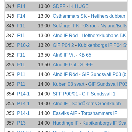
344
F14
13:00
SDFF
-
IK HUGE
345
F14
13:00
Östhammars SK
-
Heffnersklubban
346
F11
13:00
Selånger FK F03 röd
-
Nyland/Bollsta
347
F11
13:00
Alnö IF Röd
-
Heffnersklubbans BK
351
P10-2
13:20
GIF P04 2
-
Kubikenborgs IF P04 Svar
352
F11
13:50
Alnö IF Vit
-
KB 65
353
F11
13:50
Alnö IF Gul
-
SDFF
359
P11
14:00
Alnö IF Röd
-
GIF Sundsvall P03 (blå)
360
P11
14:00
Kuben 03 svart
-
GIF Sundsvall P03 (v
354
P14-1
14:00
SFF P00/01
-
GIF Sundsvall 1
355
P14-1
14:00
Alnö IF
-
Sandåkerns Sportklubb
356
P14-1
14:00
Essviks AIF
-
Torpshammars IF
357
P13
14:00
Huddinge IF
-
Kubikenborgs IF Svart