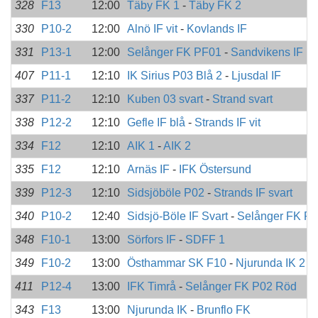
328
F13
12:00
Täby FK 1
-
Täby FK 2
330
P10-2
12:00
Alnö IF vit
-
Kovlands IF
331
P13-1
12:00
Selånger FK PF01
-
Sandvikens IF
407
P11-1
12:10
IK Sirius P03 Blå 2
-
Ljusdal IF
337
P11-2
12:10
Kuben 03 svart
-
Strand svart
338
P12-2
12:10
Gefle IF blå
-
Strands IF vit
334
F12
12:10
AIK 1
-
AIK 2
335
F12
12:10
Arnäs IF
-
IFK Östersund
339
P12-3
12:10
Sidsjöböle P02
-
Strands IF svart
340
P10-2
12:40
Sidsjö-Böle IF Svart
-
Selånger FK P
348
F10-1
13:00
Sörfors IF
-
SDFF 1
349
F10-2
13:00
Östhammar SK F10
-
Njurunda IK 2
411
P12-4
13:00
IFK Timrå
-
Selånger FK P02 Röd
343
F13
13:00
Njurunda IK
-
Brunflo FK