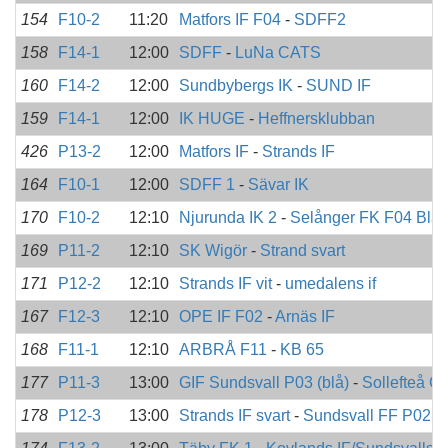
154
F10-2
11:20
Matfors IF F04
-
SDFF2
158
F14-1
12:00
SDFF
-
LuNa CATS
160
F14-2
12:00
Sundbybergs IK
-
SUND IF
159
F14-1
12:00
IK HUGE
-
Heffnersklubban
426
P13-2
12:00
Matfors IF
-
Strands IF
164
F10-1
12:00
SDFF 1
-
Sävar IK
170
F10-2
12:10
Njurunda IK 2
-
Selånger FK F04 Blå
169
P11-2
12:10
SK Wigör
-
Strand svart
171
P12-2
12:10
Strands IF vit
-
umedalens if
167
F12-3
12:10
OPE IF F02
-
Arnäs IF
168
F11-1
12:10
ARBRÅ F11
-
KB 65
177
P11-3
13:00
GIF Sundsvall P03 (blå)
-
Sollefteå GI
178
P12-3
13:00
Strands IF svart
-
Sundsvall FF P02