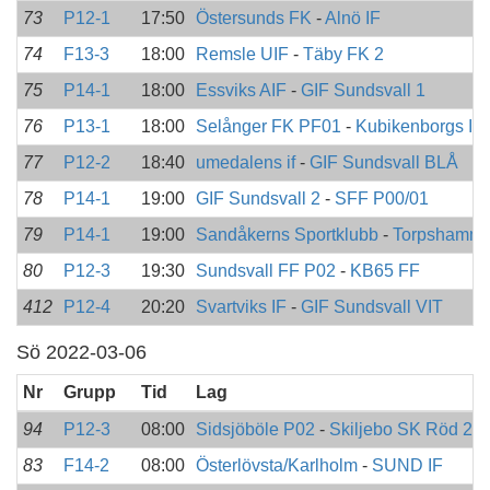
73
P12-1
17:50
Östersunds FK
-
Alnö IF
74
F13-3
18:00
Remsle UIF
-
Täby FK 2
75
P14-1
18:00
Essviks AIF
-
GIF Sundsvall 1
76
P13-1
18:00
Selånger FK PF01
-
Kubikenborgs IF 
77
P12-2
18:40
umedalens if
-
GIF Sundsvall BLÅ
78
P14-1
19:00
GIF Sundsvall 2
-
SFF P00/01
79
P14-1
19:00
Sandåkerns Sportklubb
-
Torpshamma
80
P12-3
19:30
Sundsvall FF P02
-
KB65 FF
412
P12-4
20:20
Svartviks IF
-
GIF Sundsvall VIT
Sö 2022-03-06
Nr
Grupp
Tid
Lag
94
P12-3
08:00
Sidsjöböle P02
-
Skiljebo SK Röd 2
83
F14-2
08:00
Österlövsta/Karlholm
-
SUND IF