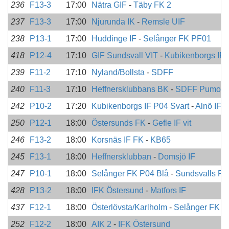
236
F13-3
17:00
Nätra GIF
-
Täby FK 2
237
F13-3
17:00
Njurunda IK
-
Remsle UIF
238
P13-1
17:00
Huddinge IF
-
Selånger FK PF01
418
P12-4
17:10
GIF Sundsvall VIT
-
Kubikenborgs IF
239
F11-2
17:10
Nyland/Bollsta
-
SDFF
240
F11-3
17:10
Heffnersklubbans BK
-
SDFF Pumor
242
P10-2
17:20
Kubikenborgs IF P04 Svart
-
Alnö IF vi
250
P12-1
18:00
Östersunds FK
-
Gefle IF vit
246
F13-2
18:00
Korsnäs IF FK
-
KB65
245
F13-1
18:00
Heffnersklubban
-
Domsjö IF
247
P10-1
18:00
Selånger FK P04 Blå
-
Sundsvalls FF
428
P13-2
18:00
IFK Östersund
-
Matfors IF
437
F12-1
18:00
Österlövsta/Karlholm
-
Selånger FK F
252
F12-2
18:00
AIK 2
-
IFK Östersund