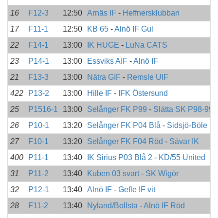
16
F12-3
12:50
Arnäs IF
-
Heffnersklubban
17
F11-1
12:50
KB 65
-
Alnö IF Gul
22
F14-1
13:00
IK HUGE
-
LuNa CATS
23
P14-1
13:00
Essviks AIF
-
Alnö IF
21
F13-3
13:00
Nätra GIF
-
Remsle UIF
422
P13-2
13:00
Hille IF
-
IFK Östersund
25
P1516-1
13:00
Selånger FK P99
-
Slätta SK P98-99
26
P10-1
13:20
Selånger FK P04 Blå
-
Sidsjö-Böle IF
27
F10-1
13:20
Selånger FK F04 Röd
-
Sävar IK
400
P11-1
13:40
IK Sirius P03 Blå 2
-
KD/55 United
31
P11-2
13:40
Kuben 03 svart
-
SK Wigör
32
P12-1
13:40
Alnö IF
-
Gefle IF vit
28
F11-2
13:40
Nyland/Bollsta
-
Alnö IF Röd