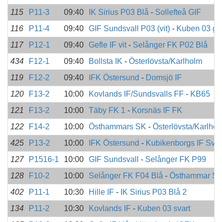
115
P11-3
09:40
IK Sirius P03 Blå
-
Sollefteå GIF
116
P11-4
09:40
GIF Sundsvall P03 (vit)
-
Kuben 03 gu
117
P12-1
09:40
Gefle IF vit
-
Selånger FK P02 Blå
434
F12-1
09:40
Bollsta IK
-
Österlövsta/Karlholm
119
F12-2
09:40
IFK Östersund
-
Domsjö IF
120
F13-2
10:00
Kovlands IF/Sundsvalls FF
-
KB65
121
F13-2
10:00
Täby FK 1
-
Korsnäs IF FK
122
F14-2
10:00
Östhammars SK
-
Österlövsta/Karlho
425
P13-2
10:00
IFK Östersund
-
Kubikenborgs IF Svar
127
P1516-1
10:00
GIF Sundsvall
-
Selånger FK P99
128
F10-2
10:00
Selånger FK F04 Blå
-
Östhammar SK
402
P11-1
10:30
Hille IF
-
IK Sirius P03 Blå 2
134
P11-2
10:30
Kovlands IF
-
Kuben 03 svart