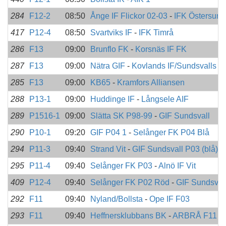
284
F12-2
08:50
Ånge IF Flickor 02-03
-
IFK Östersund
417
P12-4
08:50
Svartviks IF
-
IFK Timrå
286
F13
09:00
Brunflo FK
-
Korsnäs IF FK
287
F13
09:00
Nätra GIF
-
Kovlands IF/Sundsvalls F
285
F13
09:00
KB65
-
Kramfors Alliansen
288
P13-1
09:00
Huddinge IF
-
Långsele AIF
289
P1516-1
09:00
Slätta SK P98-99
-
GIF Sundsvall
290
P10-1
09:20
GIF P04 1
-
Selånger FK P04 Blå
294
P11-3
09:40
Strand Vit
-
GIF Sundsvall P03 (blå)
295
P11-4
09:40
Selånger FK P03
-
Alnö IF Vit
409
P12-4
09:40
Selånger FK P02 Röd
-
GIF Sundsval
292
F11
09:40
Nyland/Bollsta
-
Ope IF F03
293
F11
09:40
Heffnersklubbans BK
-
ARBRÅ F11