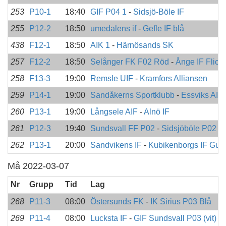
253
P10-1
18:40
GIF P04 1
-
Sidsjö-Böle IF
255
P12-2
18:50
umedalens if
-
Gefle IF blå
438
F12-1
18:50
AIK 1
-
Härnösands SK
257
F12-2
18:50
Selånger FK F02 Röd
-
Ånge IF Flick
258
F13-3
19:00
Remsle UIF
-
Kramfors Alliansen
259
P14-1
19:00
Sandåkerns Sportklubb
-
Essviks AIF
260
P13-1
19:00
Långsele AIF
-
Alnö IF
261
P12-3
19:40
Sundsvall FF P02
-
Sidsjöböle P02
262
P13-1
20:00
Sandvikens IF
-
Kubikenborgs IF Gul
Må 2022-03-07
Nr
Grupp
Tid
Lag
268
P11-3
08:00
Östersunds FK
-
IK Sirius P03 Blå
269
P11-4
08:00
Lucksta IF
-
GIF Sundsvall P03 (vit)