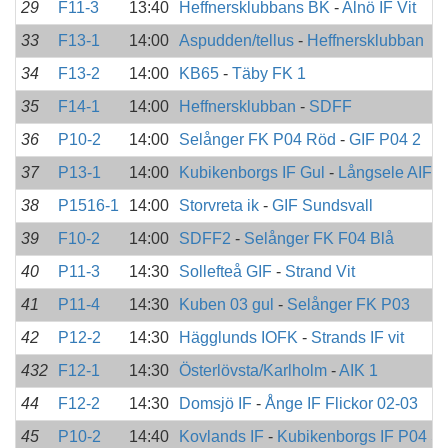
29
F11-3
13:40
Heffnersklubbans BK
-
Alnö IF Vit
33
F13-1
14:00
Aspudden/tellus
-
Heffnersklubban
34
F13-2
14:00
KB65
-
Täby FK 1
35
F14-1
14:00
Heffnersklubban
-
SDFF
36
P10-2
14:00
Selånger FK P04 Röd
-
GIF P04 2
37
P13-1
14:00
Kubikenborgs IF Gul
-
Långsele AIF
38
P1516-1
14:00
Storvreta ik
-
GIF Sundsvall
39
F10-2
14:00
SDFF2
-
Selånger FK F04 Blå
40
P11-3
14:30
Sollefteå GIF
-
Strand Vit
41
P11-4
14:30
Kuben 03 gul
-
Selånger FK P03
42
P12-2
14:30
Hägglunds IOFK
-
Strands IF vit
432
F12-1
14:30
Österlövsta/Karlholm
-
AIK 1
44
F12-2
14:30
Domsjö IF
-
Ånge IF Flickor 02-03
45
P10-2
14:40
Kovlands IF
-
Kubikenborgs IF P04 Sv