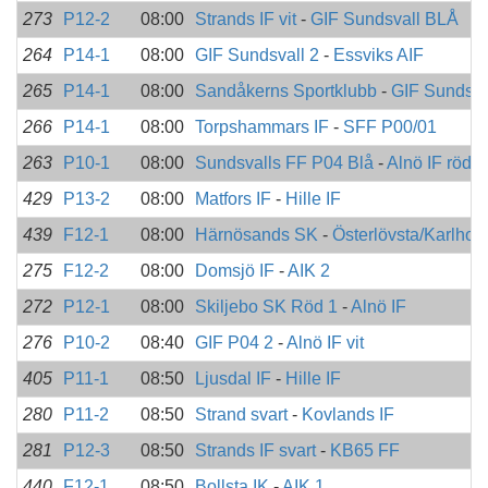
273
P12-2
08:00
Strands IF vit
-
GIF Sundsvall BLÅ
264
P14-1
08:00
GIF Sundsvall 2
-
Essviks AIF
265
P14-1
08:00
Sandåkerns Sportklubb
-
GIF Sundsva
266
P14-1
08:00
Torpshammars IF
-
SFF P00/01
263
P10-1
08:00
Sundsvalls FF P04 Blå
-
Alnö IF röd
429
P13-2
08:00
Matfors IF
-
Hille IF
439
F12-1
08:00
Härnösands SK
-
Österlövsta/Karlhol
275
F12-2
08:00
Domsjö IF
-
AIK 2
272
P12-1
08:00
Skiljebo SK Röd 1
-
Alnö IF
276
P10-2
08:40
GIF P04 2
-
Alnö IF vit
405
P11-1
08:50
Ljusdal IF
-
Hille IF
280
P11-2
08:50
Strand svart
-
Kovlands IF
281
P12-3
08:50
Strands IF svart
-
KB65 FF
440
F12-1
08:50
Bollsta IK
-
AIK 1