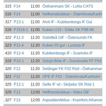
315
F14
11:00
Östhammars SK
-
LuNa CATS
316
F14
11:00
Heffnersklubban
-
Österlövsta/Karlho
317
P13-1
11:00
Alnö IF
-
Kubikenborgs IF Gul
318
P1516-1
11:00
Kuben U15
-
Slätta SK P98-99
322
P11-3
11:20
Sollefteå GIF
-
Östersunds FK
323
P11-4
11:20
Kuben 03 gul
-
Lucksta IF
410
P12-4
11:20
Kubikenborgs IF
-
Svartviks IF
319
P10-1
11:20
Sidsjö-Böle IF
-
Sundsvalls FF P04 B
320
F12
11:20
Selånger FK F02 Röd
-
Östhammars 
321
F12
11:20
OPE IF F02
-
Österlövsta/Karlholm
325
P12-1
11:20
Gefle IF vit
-
Skiljebo SK Röd 1
329
F13
12:00
Heffnersklubban
-
Nätra GIF
327
F13
12:00
Aspudden/tellus
-
Kramfors Alliansen