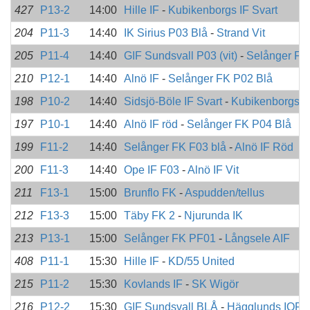
427
P13-2
14:00
Hille IF
-
Kubikenborgs IF Svart
204
P11-3
14:40
IK Sirius P03 Blå
-
Strand Vit
205
P11-4
14:40
GIF Sundsvall P03 (vit)
-
Selånger FK
210
P12-1
14:40
Alnö IF
-
Selånger FK P02 Blå
198
P10-2
14:40
Sidsjö-Böle IF Svart
-
Kubikenborgs I
197
P10-1
14:40
Alnö IF röd
-
Selånger FK P04 Blå
199
F11-2
14:40
Selånger FK F03 blå
-
Alnö IF Röd
200
F11-3
14:40
Ope IF F03
-
Alnö IF Vit
211
F13-1
15:00
Brunflo FK
-
Aspudden/tellus
212
F13-3
15:00
Täby FK 2
-
Njurunda IK
213
P13-1
15:00
Selånger FK PF01
-
Långsele AIF
408
P11-1
15:30
Hille IF
-
KD/55 United
215
P11-2
15:30
Kovlands IF
-
SK Wigör
216
P12-2
15:30
GIF Sundsvall BLÅ
-
Hägglunds IOFK