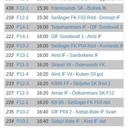
436
F12-1
15:30
Härnösands SK
-
Bollsta IK
218
F12-2
15:30
Selånger FK F02 Röd
-
Domsjö IF
220
P14-1
16:00
Torpshammars IF
-
GIF Sundsvall 2
221
P14-1
16:00
GIF Sundsvall 1
-
Alnö IF
219
P10-2
16:00
Selånger FK P04 Röd
-
Kovlands IF
222
P13-1
16:00
Alnö IF
-
Sandvikens IF
231
P11-3
16:20
Strand Vit
-
Östersunds FK
232
P11-4
16:20
Alnö IF Vit
-
Kuben 03 gul
233
P12-3
16:20
KB65 FF
-
Skiljebo SK Röd 2
227
F12-3
16:20
Arnäs IF
-
Östhammars SK F12
228
F11-1
16:20
KB 65
-
Selånger FK F03 röd
235
P10-2
16:40
GIF P04 2
-
Sidsjö-Böle IF Svart
234
P10-1
16:40
Sidsjö-Böle IF
-
Alnö IF röd