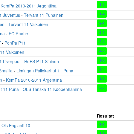
1-1
-
KemPa 2010-2011 Argentiina
1-4
11 Juventus
-
Tervarit 11 Punainen
2-1
nen
-
Tervarit 11 Valkoinen
2-1
una
-
FC Raahe
2-4
V
-
PonPa P11
4-5
11 Valkoinen
1-5
1 Liverpool
-
RoPS P11 Sininen
2-4
asilia
-
Limingan Pallokarhut 11 Puna
1-6
n
-
KemPa 2010-2011 Argentiina
3-3
ut 11 Puna
-
OLS Tanska 11 Kööpenhamina
Resultat
4-1
-
Ols Englanti 10
1-3