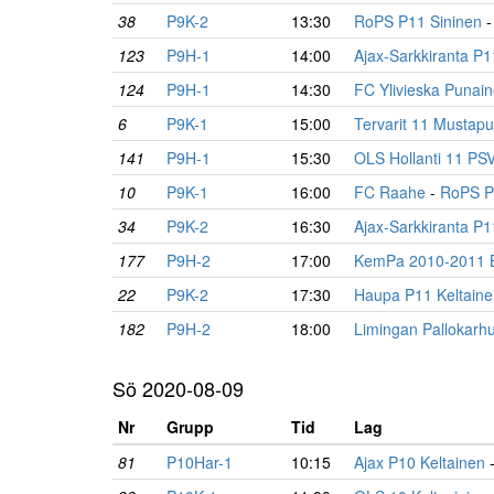
38
P9K-2
13:30
RoPS P11 Sininen
123
P9H-1
14:00
Ajax-Sarkkiranta P
124
P9H-1
14:30
FC Ylivieska Punai
6
P9K-1
15:00
Tervarit 11 Mustap
141
P9H-1
15:30
OLS Hollanti 11 PS
10
P9K-1
16:00
FC Raahe
-
RoPS P
34
P9K-2
16:30
Ajax-Sarkkiranta P1
177
P9H-2
17:00
KemPa 2010-2011 Br
22
P9K-2
17:30
Haupa P11 Keltaine
182
P9H-2
18:00
Limingan Pallokarh
Sö 2020-08-09
Nr
Grupp
Tid
Lag
81
P10Har-1
10:15
Ajax P10 Keltainen