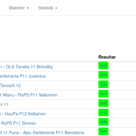
Matcher
Statistik
Resultat
3-2
n
-
OLS Tanska 11 Bröndby
5-3
arkkiranta P11 Juventus
2-0
Tervarit 12
3-1
11 Manu
-
RoPS P11 Valkoinen
5-3
i 11
1-3
n
-
HauPa P12 Keltainen
0-9
-
RoPS P11 Sininen
3-4
ut 11 Puna
-
Ajax-Sarkkiranta P11 Barcelona