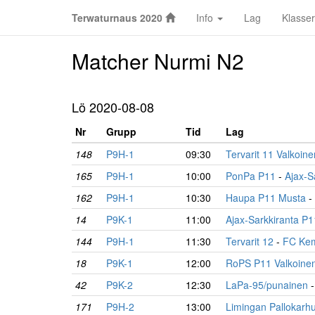
Terwaturnaus 2020
Info
Lag
Klasser
Matcher Nurmi N2
Lö 2020-08-08
Nr
Grupp
Tid
Lag
148
P9H-1
09:30
Tervarit 11 Valkoine
165
P9H-1
10:00
PonPa P11
-
Ajax-S
162
P9H-1
10:30
Haupa P11 Musta
-
14
P9K-1
11:00
Ajax-Sarkkiranta P
144
P9H-1
11:30
Tervarit 12
-
FC Kem
18
P9K-1
12:00
RoPS P11 Valkoine
42
P9K-2
12:30
LaPa-95/punainen
171
P9H-2
13:00
Limingan Pallokarh