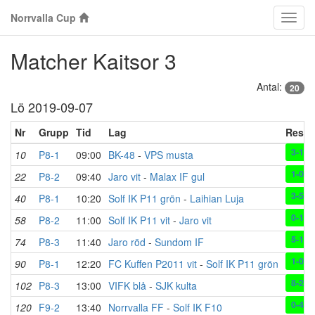
Norrvalla Cup
Klass
Matcher Kaitsor 3
Antal:
20
Lö 2019-09-07
Nr
Grupp
Tid
Lag
Resul
3-1
10
P8-1
09:00
BK-48
-
VPS musta
1-0
22
P8-2
09:40
Jaro vit
-
Malax IF gul
3-5
40
P8-1
10:20
Solf IK P11 grön
-
Laihian Luja
0-10
58
P8-2
11:00
Solf IK P11 vit
-
Jaro vit
5-1
74
P8-3
11:40
Jaro röd
-
Sundom IF
1-0
90
P8-1
12:20
FC Kuffen P2011 vit
-
Solf IK P11 grön
8-2
102
P8-3
13:00
VIFK blå
-
SJK kulta
0-4
120
F9-2
13:40
Norrvalla FF
-
Solf IK F10