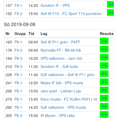
2-0
137
F9-1
14:20
Sundom IF
-
VPS
0-0
152
F9-2
15:00
Solf IK F10
-
FC Sport T10 punainen
Sö 2019-09-08
Nr
Grupp
Tid
Lag
Resultat
1-2
165
P8-1
09:00
Solf IK P11 grön
-
PeFF
0-3
176
F9-2
09:40
Norrvalla FF
-
BK-48 blå
1-4
194
P8-3
10:20
VPS valkoinen
-
Jaro röd
1-5
212
P8-3
11:00
Sundom IF
-
SJK kulta
5-4
228
P8-1
11:40
SJK valkoinen
-
Solf IK P11 grön
6-1
241
P8-1
12:20
Malax IF blå
-
VPS musta
0-2
256
P8-1
13:00
Jaro svart
-
Laihian Luja
0-9
274
P8-1
13:40
Kanu musta
-
FC Kuffen P2011 vit
0-5
292
P8-1
14:20
SJK valkoinen
-
VPS musta
0-4
305
P8-2
15:00
IK Myran
-
VPS raita